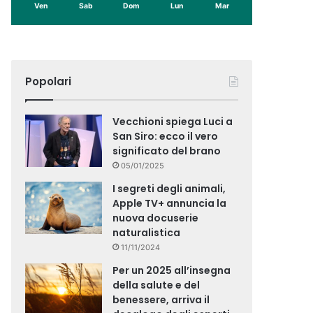
Ven
Sab
Dom
Lun
Mar
Popolari
Vecchioni spiega Luci a
San Siro: ecco il vero
significato del brano
05/01/2025
I segreti degli animali,
Apple TV+ annuncia la
nuova docuserie
naturalistica
11/11/2024
Per un 2025 all’insegna
della salute e del
benessere, arriva il