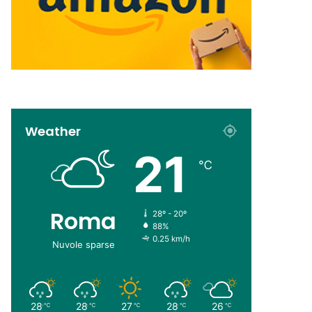
Weather
21
℃
Roma
28º - 20º
88%
0.25 km/h
Nuvole sparse
28
28
27
28
26
℃
℃
℃
℃
℃