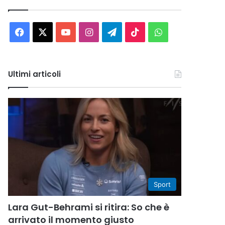
Facebook
X
You
Instagram
Telegram
TikTok
WhatsApp
Tube
Ultimi articoli
Sport
Lara Gut-Behrami si ritira: So che è
arrivato il momento giusto