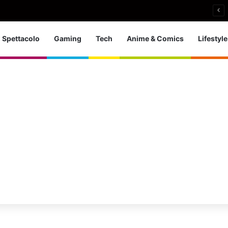
i si ritira: So che è arrivato il momento giusto
Spettacolo
Gaming
Tech
Anime & Comics
Lifestyle