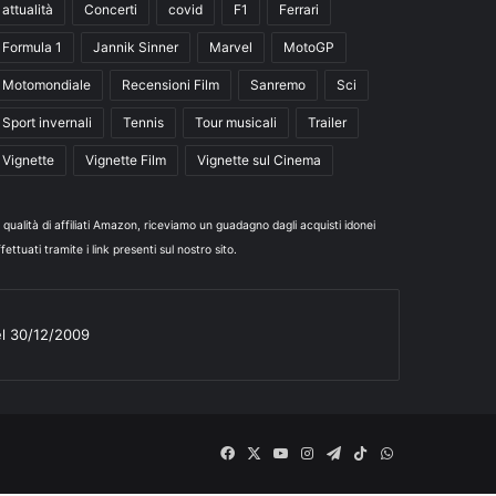
attualità
Concerti
covid
F1
Ferrari
Formula 1
Jannik Sinner
Marvel
MotoGP
Motomondiale
Recensioni Film
Sanremo
Sci
Sport invernali
Tennis
Tour musicali
Trailer
Vignette
Vignette Film
Vignette sul Cinema
n qualità di affiliati Amazon, riceviamo un guadagno dagli acquisti idonei
fettuati tramite i link presenti sul nostro sito.
el 30/12/2009
Facebook
X
You
Instagram
Telegram
TikTok
WhatsApp
Tube