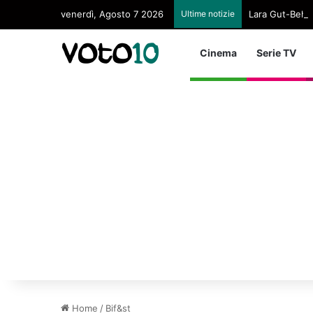
venerdì, Agosto 7 2026
Ultime notizie
Lara Gut-Behram
Cinema
Serie TV
Home
/
Bif&st