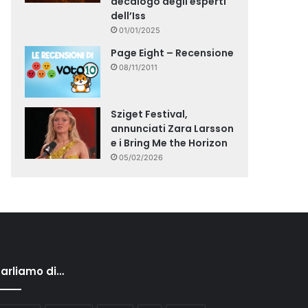
decalogo degli esperti
dell’Iss
01/01/2025
Page Eight – Recensione
08/11/2011
Sziget Festival,
annunciati Zara Larsson
e i Bring Me the Horizon
05/02/2026
arliamo di…