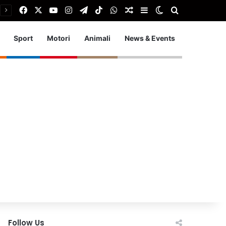
Facebook
X
You Tube
Instagram
Telegram
TikTok
WhatsApp
Articolo Random
Barra laterale
Cambia aspetto
Cerca
Sport
Motori
Animali
News & Events
Follow Us