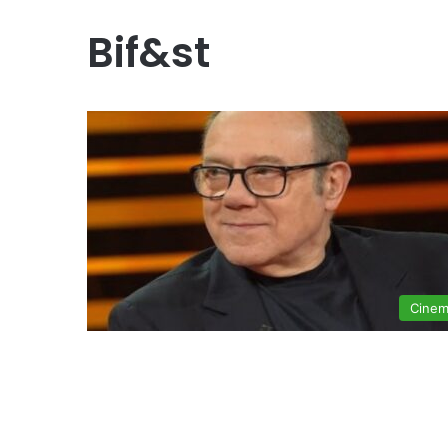
Bif&st
Cine