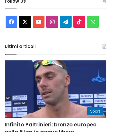
Follow Us
Facebook
X
You
Instagram
Telegram
TikTok
WhatsApp
Tube
Ultimi articoli
Sport
Infinito Paltrinieri: bronzo europeo
nella 5 km in acque libere