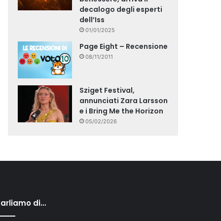
decalogo degli esperti
dell’Iss
01/01/2025
Page Eight – Recensione
08/11/2011
Sziget Festival,
annunciati Zara Larsson
e i Bring Me the Horizon
05/02/2026
arliamo di…