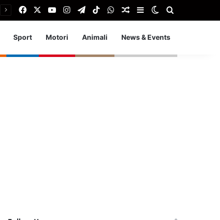
Facebook
X
You Tube
Instagram
Telegram
TikTok
WhatsApp
Articolo Random
Barra laterale
Cambia aspetto
Cerca
Sport
Motori
Animali
News & Events