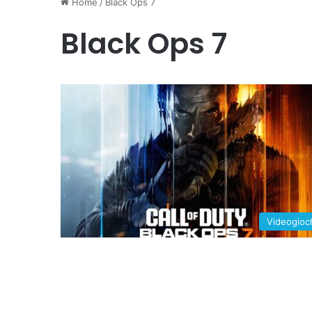
Home
/
Black Ops 7
Black Ops 7
Videogioc