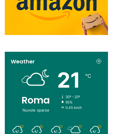
Weather
21
℃
Roma
30º - 20º
95%
0.45 km/h
Nuvole sparse