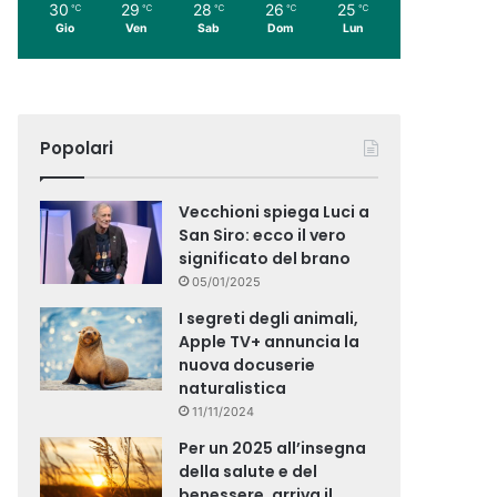
30
29
28
26
25
℃
℃
℃
℃
℃
Gio
Ven
Sab
Dom
Lun
Popolari
Vecchioni spiega Luci a
San Siro: ecco il vero
significato del brano
05/01/2025
I segreti degli animali,
Apple TV+ annuncia la
nuova docuserie
naturalistica
11/11/2024
Per un 2025 all’insegna
della salute e del
benessere, arriva il