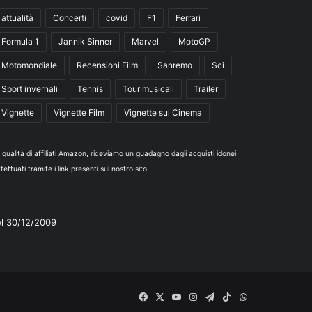
attualità
Concerti
covid
F1
Ferrari
Formula 1
Jannik Sinner
Marvel
MotoGP
Motomondiale
Recensioni Film
Sanremo
Sci
Sport invernali
Tennis
Tour musicali
Trailer
Vignette
Vignette Film
Vignette sul Cinema
n qualità di affiliati Amazon, riceviamo un guadagno dagli acquisti idonei
fettuati tramite i link presenti sul nostro sito.
el 30/12/2009
Facebook
X
You
Instagram
Telegram
TikTok
WhatsApp