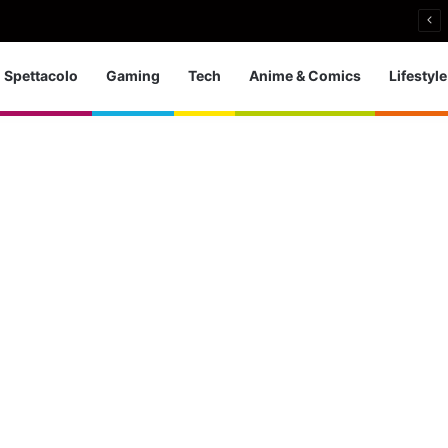
nieri: bronzo europeo nella 5 km in acque libere
Spettacolo
Gaming
Tech
Anime & Comics
Lifestyle