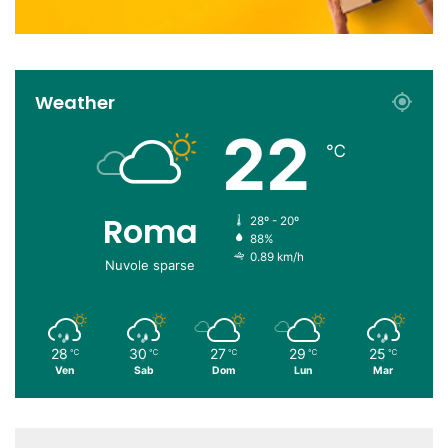
Weather
22
℃
Roma
28º - 20º
88%
0.89 km/h
Nuvole sparse
28
30
27
29
25
℃
℃
℃
℃
℃
Ven
Sab
Dom
Lun
Mar