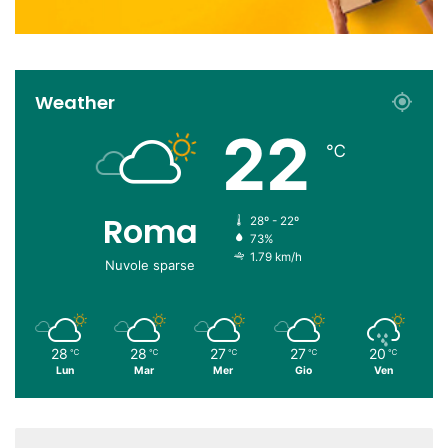
Weather
22
℃
Roma
28º - 22º
73%
1.79 km/h
Nuvole sparse
28
28
27
27
20
℃
℃
℃
℃
℃
Lun
Mar
Mer
Gio
Ven