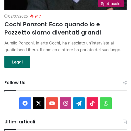
Spettacolo
02/07/2025
947
Cochi Ponzoni: Ecco quando io e
Pozzetto siamo diventati grandi
Aurelio Ponzoni, in arte Cochi, ha rilasciato un’intervista al
quotidiano Libero. Il comico e attore ha parlato del suo lungo…
Leggi
Follow Us
Facebook
X
You
Instagram
Telegram
TikTok
WhatsAp
Tube
Ultimi articoli