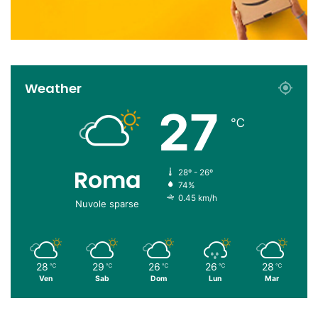
Weather
27
℃
Roma
28º - 26º
74%
0.45 km/h
Nuvole sparse
28
29
26
26
28
℃
℃
℃
℃
℃
Ven
Sab
Dom
Lun
Mar