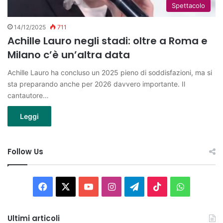
Spettacolo
14/12/2025
711
Achille Lauro negli stadi: oltre a Roma e
Milano c’è un’altra data
Achille Lauro ha concluso un 2025 pieno di soddisfazioni, ma si
sta preparando anche per 2026 davvero importante. Il
cantautore…
Leggi
Follow Us
Facebook
X
You
Instagram
Telegram
TikTok
WhatsAp
Tube
Ultimi articoli