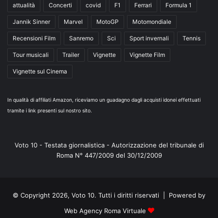
attualità
Concerti
covid
F1
Ferrari
Formula 1
Jannik Sinner
Marvel
MotoGP
Motomondiale
Recensioni Film
Sanremo
Sci
Sport invernali
Tennis
Tour musicali
Trailer
Vignette
Vignette Film
Vignette sul Cinema
In qualità di affiliati Amazon, riceviamo un guadagno dagli acquisti idonei effettuati
tramite i link presenti sul nostro sito.
Voto 10 - Testata giornalistica - Autorizzazione del tribunale di
Roma N° 447/2009 del 30/12/2009
© Copyright 2026, Voto 10. Tutti i diritti riservati | Powered by
Web Agency Roma Virtuale