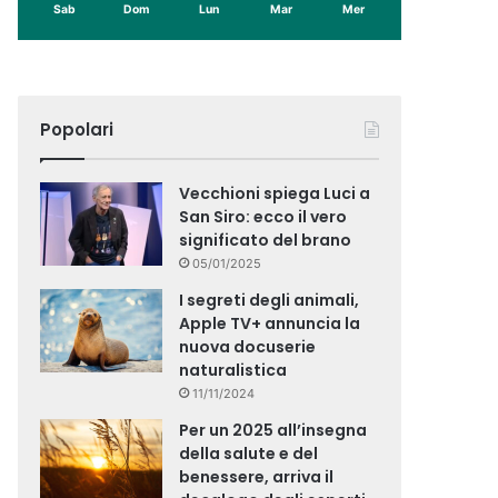
Sab
Dom
Lun
Mar
Mer
Popolari
Vecchioni spiega Luci a
San Siro: ecco il vero
significato del brano
05/01/2025
I segreti degli animali,
Apple TV+ annuncia la
nuova docuserie
naturalistica
11/11/2024
Per un 2025 all’insegna
della salute e del
benessere, arriva il