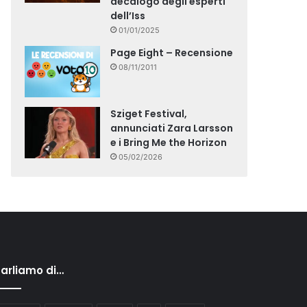
decalogo degli esperti
dell’Iss
01/01/2025
Page Eight – Recensione
08/11/2011
Sziget Festival,
annunciati Zara Larsson
e i Bring Me the Horizon
05/02/2026
arliamo di…