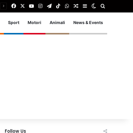
Facebook
X
You Tube
Instagram
Telegram
TikTok
WhatsApp
Articolo Random
Barra laterale
Cambia aspetto
Cerca
Sport
Motori
Animali
News & Events
Follow Us