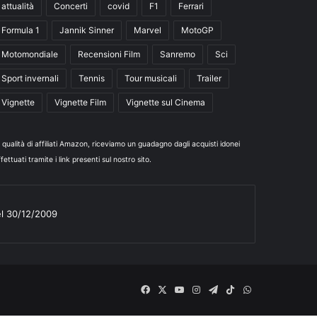
attualità
Concerti
covid
F1
Ferrari
Formula 1
Jannik Sinner
Marvel
MotoGP
Motomondiale
Recensioni Film
Sanremo
Sci
Sport invernali
Tennis
Tour musicali
Trailer
Vignette
Vignette Film
Vignette sul Cinema
n qualità di affiliati Amazon, riceviamo un guadagno dagli acquisti idonei
fettuati tramite i link presenti sul nostro sito.
el 30/12/2009
Facebook
X
You
Instagram
Telegram
TikTok
WhatsApp
Tube