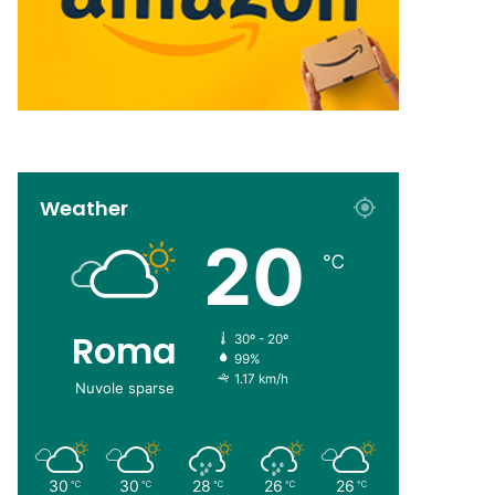
Weather
20
℃
Roma
30º - 20º
99%
1.17 km/h
Nuvole sparse
30
30
28
26
26
℃
℃
℃
℃
℃