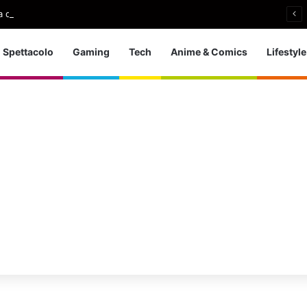
 d’Europa dei tuffi: a Parigi 5 ori per l’azzurra
Spettacolo
Gaming
Tech
Anime & Comics
Lifestyle