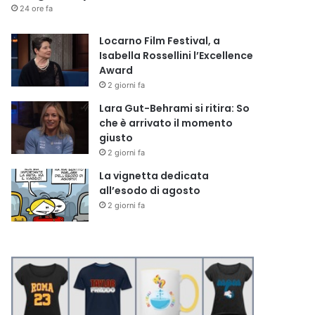
24 ore fa
Locarno Film Festival, a
Isabella Rossellini l’Excellence
Award
2 giorni fa
Lara Gut-Behrami si ritira: So
che è arrivato il momento
giusto
2 giorni fa
La vignetta dedicata
all’esodo di agosto
2 giorni fa