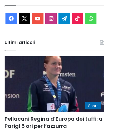
Facebook
X
You
Instagram
Telegram
TikTok
WhatsApp
Tube
Ultimi articoli
Sport
Pellacani Regina d’Europa dei tuffi: a
Parigi 5 ori per l’azzurra