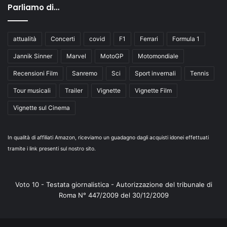
Parliamo di…
attualità
Concerti
covid
F1
Ferrari
Formula 1
Jannik Sinner
Marvel
MotoGP
Motomondiale
Recensioni Film
Sanremo
Sci
Sport invernali
Tennis
Tour musicali
Trailer
Vignette
Vignette Film
Vignette sul Cinema
In qualità di affiliati Amazon, riceviamo un guadagno dagli acquisti idonei effettuati
tramite i link presenti sul nostro sito.
Voto 10 - Testata giornalistica - Autorizzazione del tribunale di
Roma N° 447/2009 del 30/12/2009