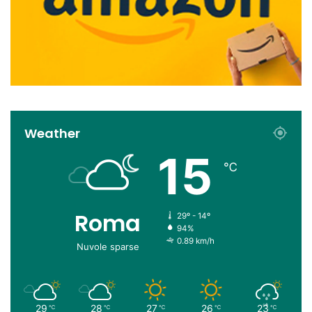
Weather
15
℃
Roma
29º - 14º
94%
0.89 km/h
Nuvole sparse
29
28
27
26
23
℃
℃
℃
℃
℃