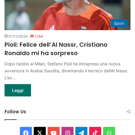
Sport
01/11/2024
1.184
Pioli: Felice dell’Al Nassr, Cristiano
Ronaldo mi ha sorpreso
Dopo l’addio al Milan, Stefano Pioli ha intrapreso una nuova
avventura in Arabia Saudita, diventando il tecnico dell’Al Nassr.
L’ex…
Leggi
Follow Us
Facebook
X
You
Instagram
Telegram
TikTok
WhatsAp