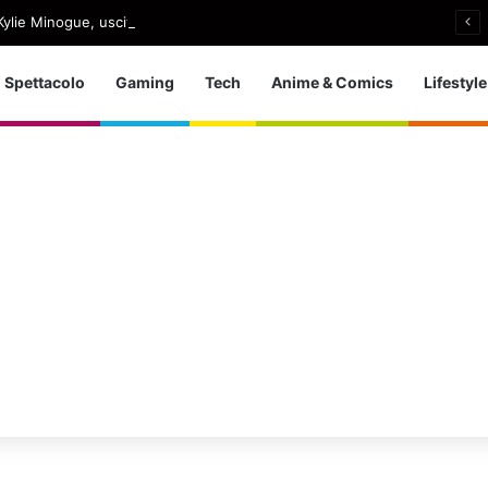
ylie Minogue, uscito Love Sensation (Afterhours Mix)
Spettacolo
Gaming
Tech
Anime & Comics
Lifestyle