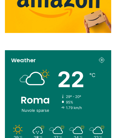
Weather
22
℃
Roma
29º - 20º
95%
1.79 km/h
Nuvole sparse
29
28
27
24
22
℃
℃
℃
℃
℃