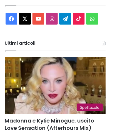
Facebook
X
You
Instagram
Telegram
TikTok
WhatsApp
Tube
Ultimi articoli
Spettacolo
Madonna e Kylie Minogue, uscito
Love Sensation (Afterhours Mix)