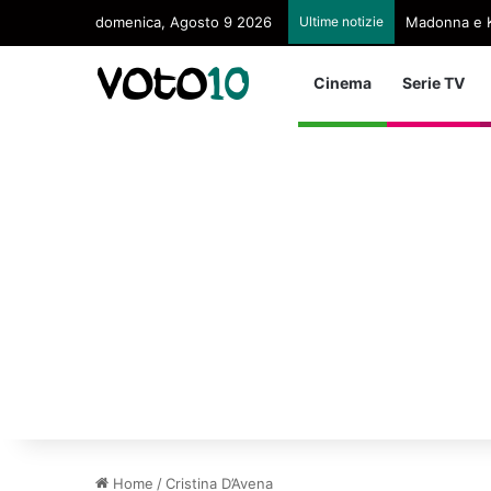
domenica, Agosto 9 2026
Ultime notizie
Madonna e K
Cinema
Serie TV
Home
/
Cristina D’Avena