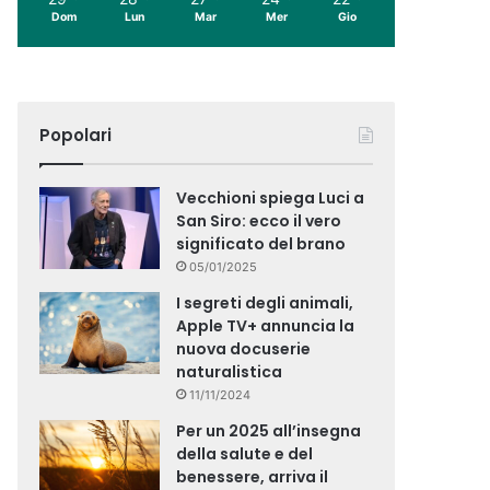
Dom
Lun
Mar
Mer
Gio
Popolari
Vecchioni spiega Luci a
San Siro: ecco il vero
significato del brano
05/01/2025
I segreti degli animali,
Apple TV+ annuncia la
nuova docuserie
naturalistica
11/11/2024
Per un 2025 all’insegna
della salute e del
benessere, arriva il