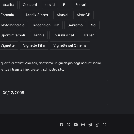
attualità
Concerti
covid
F1
Ferrari
Formula 1
Jannik Sinner
Marvel
MotoGP
Motomondiale
Recensioni Film
Sanremo
Sci
Sport invernali
Tennis
Tour musicali
Trailer
Vignette
Vignette Film
Vignette sul Cinema
n qualità di affiliati Amazon, riceviamo un guadagno dagli acquisti idonei
fettuati tramite i link presenti sul nostro sito.
el 30/12/2009
Facebook
X
You
Instagram
Telegram
TikTok
WhatsApp
Tube