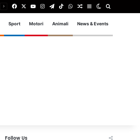
Facebook
X
You Tube
Instagram
Telegram
TikTok
WhatsApp
Articolo Random
Barra laterale
Cambia aspetto
Cerca
Sport
Motori
Animali
News & Events
Follow Us