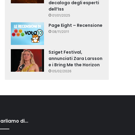
decalogo degli esperti
dell’Iss
01/01/2025
Page Eight – Recensione
08/11/2011
Sziget Festival,
annunciati Zara Larsson
e i Bring Me the Horizon
05/02/2026
arliamo di…