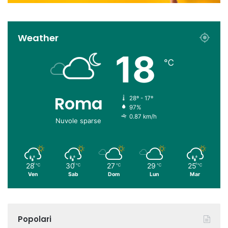
Weather
18
℃
Roma
28º - 17º
97%
0.87 km/h
Nuvole sparse
28
30
27
29
25
℃
℃
℃
℃
℃
Ven
Sab
Dom
Lun
Mar
Popolari