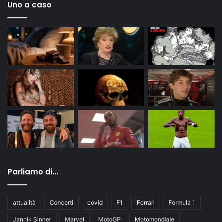
Uno a caso
Parliamo di…
attualità
Concerti
covid
F1
Ferrari
Formula 1
Jannik Sinner
Marvel
MotoGP
Motomondiale