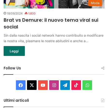
Moda
18/09/2024
1.830
Brat vs Demure: il nuovo tema viral sui
social
Sin dalla nascita i social network hanno contribuito a modificare
la nostra vita, plasmare le nostre abitudini e anche a…
Leggi
Follow Us
Facebook
X
You
Instagram
Telegram
TikTok
WhatsAp
Tube
Ultimi articoli