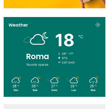
Weather
18
℃
Roma
28º - 17º
97%
0.87 km/h
Nuvole sparse
28
30
27
29
25
℃
℃
℃
℃
℃
Ven
Sab
Dom
Lun
Mar