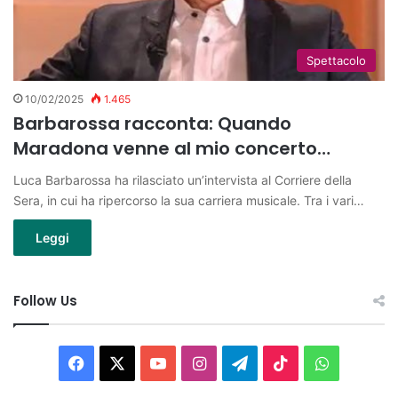
Spettacolo
10/02/2025
1.465
Barbarossa racconta: Quando
Maradona venne al mio concerto…
Luca Barbarossa ha rilasciato un’intervista al Corriere della
Sera, in cui ha ripercorso la sua carriera musicale. Tra i vari…
Leggi
Follow Us
Facebook
X
You
Instagram
Telegram
TikTok
WhatsAp
Tube