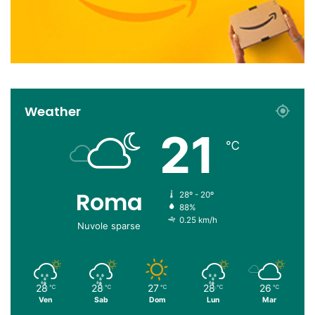
Weather
21
℃
Roma
28º - 20º
88%
0.25 km/h
Nuvole sparse
28
28
27
28
26
℃
℃
℃
℃
℃
Ven
Sab
Dom
Lun
Mar