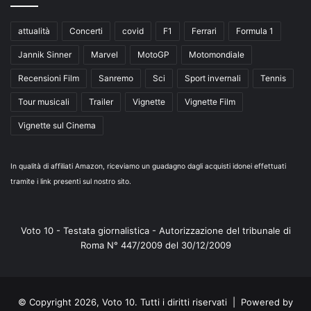
attualità
Concerti
covid
F1
Ferrari
Formula 1
Jannik Sinner
Marvel
MotoGP
Motomondiale
Recensioni Film
Sanremo
Sci
Sport invernali
Tennis
Tour musicali
Trailer
Vignette
Vignette Film
Vignette sul Cinema
In qualità di affiliati Amazon, riceviamo un guadagno dagli acquisti idonei effettuati
tramite i link presenti sul nostro sito.
Voto 10 - Testata giornalistica - Autorizzazione del tribunale di
Roma N° 447/2009 del 30/12/2009
© Copyright 2026, Voto 10. Tutti i diritti riservati | Powered by