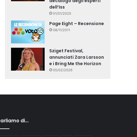
decalogo degli esperti
dell’Iss
01/01/2025
Page Eight – Recensione
08/11/2011
Sziget Festival,
annunciati Zara Larsson
e i Bring Me the Horizon
05/02/2026
arliamo di…