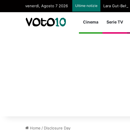
venerdì, Agosto 7 2026
Ultime notizie
Lara Gut-Behram
Cinema
Serie TV
Home
/
Disclosure Day