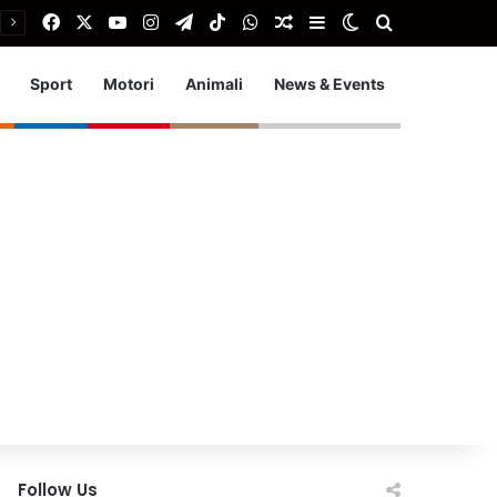
Facebook
X
You Tube
Instagram
Telegram
TikTok
WhatsApp
Articolo Random
Barra laterale
Cambia aspetto
Cerca
Sport
Motori
Animali
News & Events
Follow Us