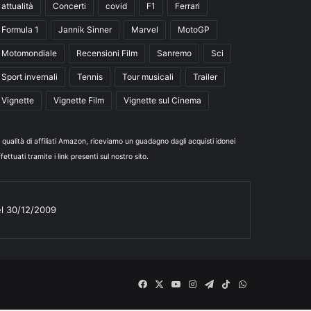
attualità
Concerti
covid
F1
Ferrari
Formula 1
Jannik Sinner
Marvel
MotoGP
Motomondiale
Recensioni Film
Sanremo
Sci
Sport invernali
Tennis
Tour musicali
Trailer
Vignette
Vignette Film
Vignette sul Cinema
n qualità di affiliati Amazon, riceviamo un guadagno dagli acquisti idonei
fettuati tramite i link presenti sul nostro sito.
el 30/12/2009
Facebook
X
You
Instagram
Telegram
TikTok
WhatsApp
Tube