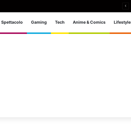
i si ritira: So che è arrivato il momento giusto
Spettacolo
Gaming
Tech
Anime & Comics
Lifestyle