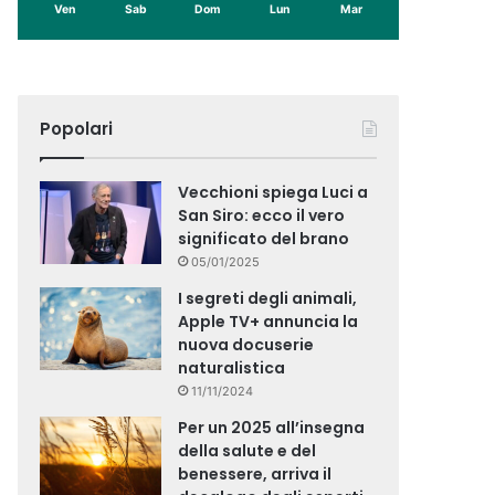
Ven
Sab
Dom
Lun
Mar
Popolari
Vecchioni spiega Luci a
San Siro: ecco il vero
significato del brano
05/01/2025
I segreti degli animali,
Apple TV+ annuncia la
nuova docuserie
naturalistica
11/11/2024
Per un 2025 all’insegna
della salute e del
benessere, arriva il