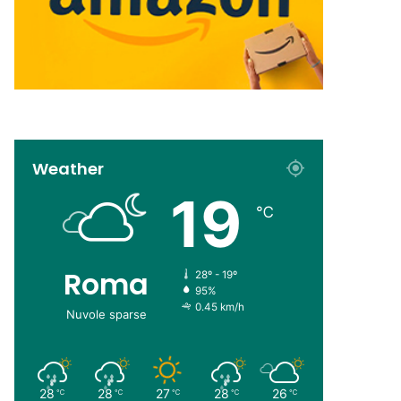
Weather
19
℃
Roma
28º - 19º
95%
0.45 km/h
Nuvole sparse
28
28
27
28
26
℃
℃
℃
℃
℃