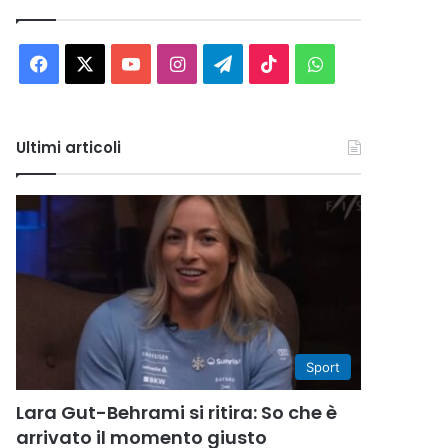
Facebook
X
You
Instagram
Telegram
TikTok
WhatsApp
Tube
Ultimi articoli
Sport
Lara Gut-Behrami si ritira: So che è
arrivato il momento giusto