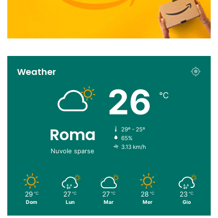
Weather
26
℃
Roma
29º - 25º
65%
3.13 km/h
Nuvole sparse
29
27
27
28
23
℃
℃
℃
℃
℃
Dom
Lun
Mar
Mer
Gio