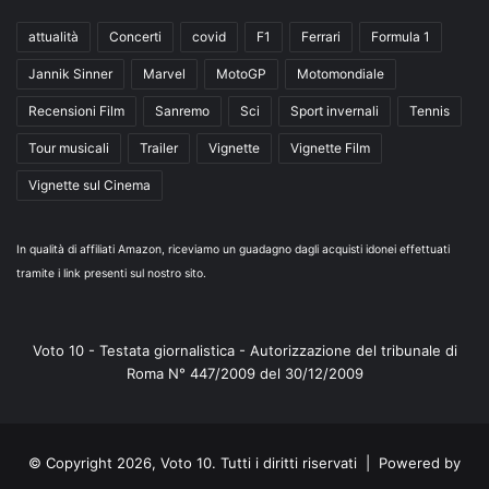
attualità
Concerti
covid
F1
Ferrari
Formula 1
Jannik Sinner
Marvel
MotoGP
Motomondiale
Recensioni Film
Sanremo
Sci
Sport invernali
Tennis
Tour musicali
Trailer
Vignette
Vignette Film
Vignette sul Cinema
In qualità di affiliati Amazon, riceviamo un guadagno dagli acquisti idonei effettuati
tramite i link presenti sul nostro sito.
Voto 10 - Testata giornalistica - Autorizzazione del tribunale di
Roma N° 447/2009 del 30/12/2009
© Copyright 2026, Voto 10. Tutti i diritti riservati | Powered by