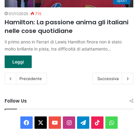
Sport
01/11/2025
715
Hamilton: La passione anima gli italiani
nelle cose quotidiane
Il primo anno in Ferrari di Lewis Hamilton finora non è stato
molto brillante in pista, tra difficoltà di adattamento…
Leggi
Precedente
Successiva
Follow Us
Facebook
X
You
Instagram
Telegram
TikTok
WhatsAp
Tube