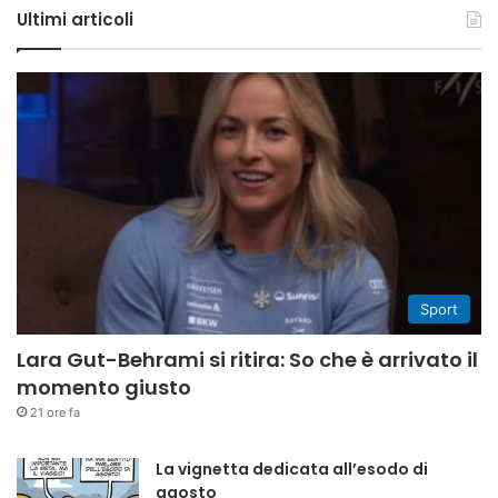
Ultimi articoli
Sport
Lara Gut-Behrami si ritira: So che è arrivato il
momento giusto
21 ore fa
La vignetta dedicata all’esodo di
agosto