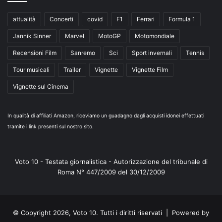
attualità
Concerti
covid
F1
Ferrari
Formula 1
Jannik Sinner
Marvel
MotoGP
Motomondiale
Recensioni Film
Sanremo
Sci
Sport invernali
Tennis
Tour musicali
Trailer
Vignette
Vignette Film
Vignette sul Cinema
In qualità di affiliati Amazon, riceviamo un guadagno dagli acquisti idonei effettuati
tramite i link presenti sul nostro sito.
Voto 10 - Testata giornalistica - Autorizzazione del tribunale di
Roma N° 447/2009 del 30/12/2009
© Copyright 2026, Voto 10. Tutti i diritti riservati | Powered by