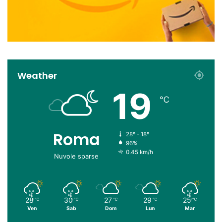
Weather
19
℃
Roma
28º - 18º
96%
0.45 km/h
Nuvole sparse
28
30
27
29
25
℃
℃
℃
℃
℃
Ven
Sab
Dom
Lun
Mar