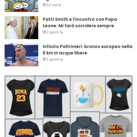
22 ore fa
Patti Smith e l’incontro con Papa
Leone: Mi farà sorridere sempre
2 giorni fa
Infinito Paltrinieri: bronzo europeo nella
5 km in acque libere
2 giorni fa