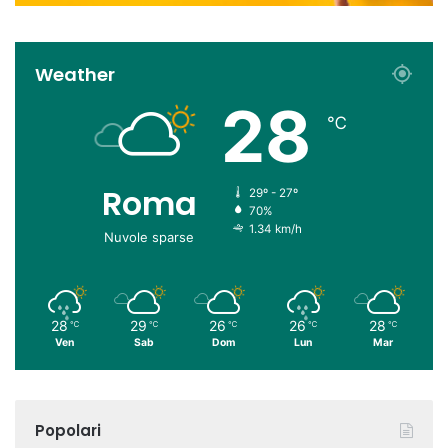
Weather
28
℃
Roma
29º - 27º
70%
1.34 km/h
Nuvole sparse
28
29
26
26
28
℃
℃
℃
℃
℃
Ven
Sab
Dom
Lun
Mar
Popolari