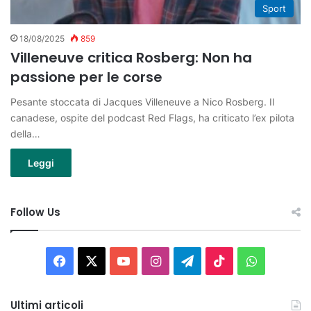
Sport
18/08/2025
859
Villeneuve critica Rosberg: Non ha
passione per le corse
Pesante stoccata di Jacques Villeneuve a Nico Rosberg. Il
canadese, ospite del podcast Red Flags, ha criticato l’ex pilota
della…
Leggi
Follow Us
Facebook
X
You
Instagram
Telegram
TikTok
WhatsAp
Tube
Ultimi articoli