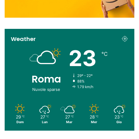
Weather
23
℃
Roma
29º - 22º
88%
1.79 km/h
Nuvole sparse
29
27
27
28
23
℃
℃
℃
℃
℃
Dom
Lun
Mar
Mer
Gio