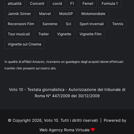
attualità
Concerti
covid
F1
Ferrari
Formula 1
Jannik Sinner
Marvel
MotoGP
Motomondiale
Recensioni Film
Sanremo
Sci
Sport invernali
Tennis
Tour musicali
Trailer
Vignette
Vignette Film
Vignette sul Cinema
In qualità di affiliati Amazon, riceviamo un guadagno dagli acquisti idonei effettuati
tramite i link presenti sul nostro sito.
Voto 10 - Testata giornalistica - Autorizzazione del tribunale di
Roma N° 447/2009 del 30/12/2009
© Copyright 2026, Voto 10. Tutti i diritti riservati | Powered by
Web Agency Roma Virtuale