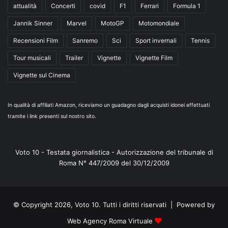
attualità
Concerti
covid
F1
Ferrari
Formula 1
Jannik Sinner
Marvel
MotoGP
Motomondiale
Recensioni Film
Sanremo
Sci
Sport invernali
Tennis
Tour musicali
Trailer
Vignette
Vignette Film
Vignette sul Cinema
In qualità di affiliati Amazon, riceviamo un guadagno dagli acquisti idonei effettuati
tramite i link presenti sul nostro sito.
Voto 10 - Testata giornalistica - Autorizzazione del tribunale di
Roma N° 447/2009 del 30/12/2009
© Copyright 2026, Voto 10. Tutti i diritti riservati | Powered by
Web Agency Roma Virtuale