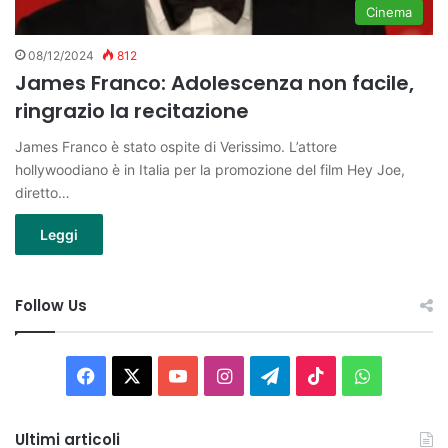
Cinema
08/12/2024
812
James Franco: Adolescenza non facile,
ringrazio la recitazione
James Franco è stato ospite di Verissimo. L’attore
hollywoodiano è in Italia per la promozione del film Hey Joe,
diretto…
Leggi
Follow Us
Facebook
X
You
Instagram
Telegram
TikTok
WhatsAp
Tube
Ultimi articoli