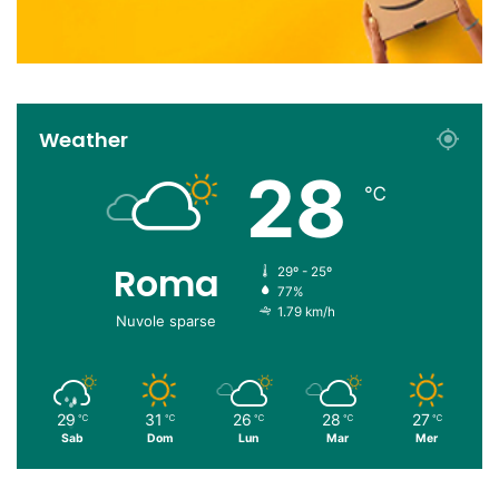
Weather
28
℃
Roma
29º - 25º
77%
1.79 km/h
Nuvole sparse
29
31
26
28
27
℃
℃
℃
℃
℃
Sab
Dom
Lun
Mar
Mer