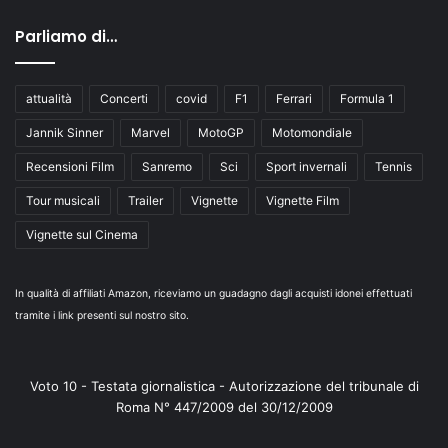
Parliamo di…
attualità
Concerti
covid
F1
Ferrari
Formula 1
Jannik Sinner
Marvel
MotoGP
Motomondiale
Recensioni Film
Sanremo
Sci
Sport invernali
Tennis
Tour musicali
Trailer
Vignette
Vignette Film
Vignette sul Cinema
In qualità di affiliati Amazon, riceviamo un guadagno dagli acquisti idonei effettuati
tramite i link presenti sul nostro sito.
Voto 10 - Testata giornalistica - Autorizzazione del tribunale di
Roma N° 447/2009 del 30/12/2009