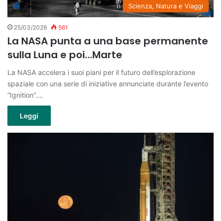
Scienza, Natura e Viaggi
25/03/2026
561
La NASA punta a una base permanente
sulla Luna e poi…Marte
La NASA accelera i suoi piani per il futuro dell’esplorazione
spaziale con una serie di iniziative annunciate durante l’evento
“Ignition”.…
Leggi