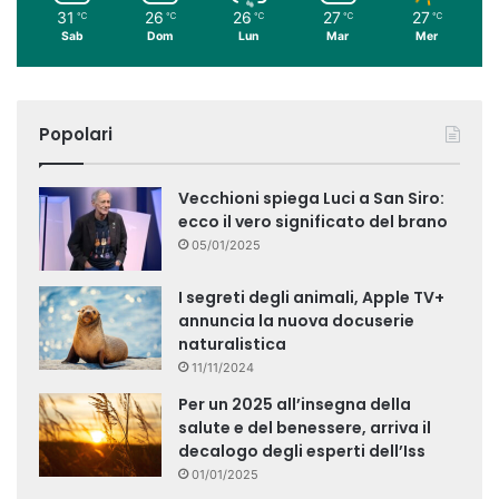
31
26
26
27
27
℃
℃
℃
℃
℃
Sab
Dom
Lun
Mar
Mer
Popolari
Vecchioni spiega Luci a San Siro:
ecco il vero significato del brano
05/01/2025
I segreti degli animali, Apple TV+
annuncia la nuova docuserie
naturalistica
11/11/2024
Per un 2025 all’insegna della
salute e del benessere, arriva il
decalogo degli esperti dell’Iss
01/01/2025