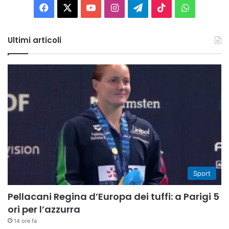
Facebook
X
You
Instagram
Telegram
TikTok
WhatsAp
Tube
Ultimi articoli
Sport
Pellacani Regina d’Europa dei tuffi: a Parigi 5
ori per l’azzurra
14 ore fa