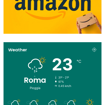
Weather
23
℃
Roma
31º - 21º
97%
0.45 km/h
Pioggia