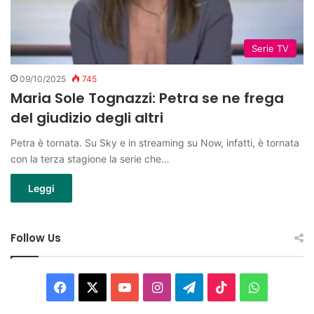
Serie TV
09/10/2025
745
Maria Sole Tognazzi: Petra se ne frega
del giudizio degli altri
Petra è tornata. Su Sky e in streaming su Now, infatti, è tornata
con la terza stagione la serie che…
Leggi
Follow Us
Facebook
X
You
Instagram
Telegram
TikTok
WhatsAp