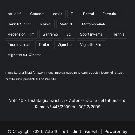
attualità
Concerti
covid
F1
Ferrari
Formula 1
Jannik Sinner
Marvel
MotoGP
Motomondiale
Recensioni Film
Sanremo
Sci
Sport invernali
Tennis
Tour musicali
Trailer
Vignette
Vignette Film
Vignette sul Cinema
In qualità di affiliati Amazon, riceviamo un guadagno dagli acquisti idonei effettuati
tramite i link presenti sul nostro sito.
Voto 10 - Testata giornalistica - Autorizzazione del tribunale di
Roma N° 447/2009 del 30/12/2009
© Copyright 2026, Voto 10. Tutti i diritti riservati | Powered by