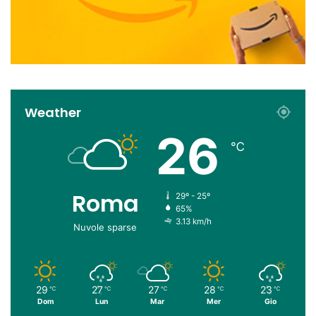
Weather
26
℃
Roma
29º - 25º
65%
3.13 km/h
Nuvole sparse
29
27
27
28
23
℃
℃
℃
℃
℃
Dom
Lun
Mar
Mer
Gio