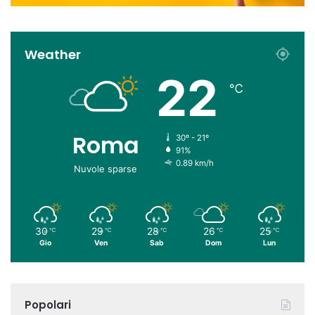
Weather
22
℃
Roma
30º - 21º
91%
0.89 km/h
Nuvole sparse
30
29
28
26
25
℃
℃
℃
℃
℃
Gio
Ven
Sab
Dom
Lun
Popolari