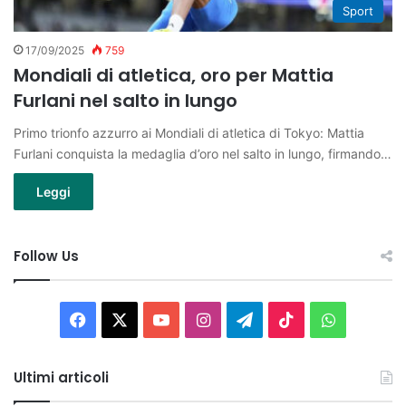
Sport
17/09/2025
759
Mondiali di atletica, oro per Mattia
Furlani nel salto in lungo
Primo trionfo azzurro ai Mondiali di atletica di Tokyo: Mattia
Furlani conquista la medaglia d’oro nel salto in lungo, firmando…
Leggi
Follow Us
Facebook
X
You
Instagram
Telegram
TikTok
WhatsAp
Tube
Ultimi articoli