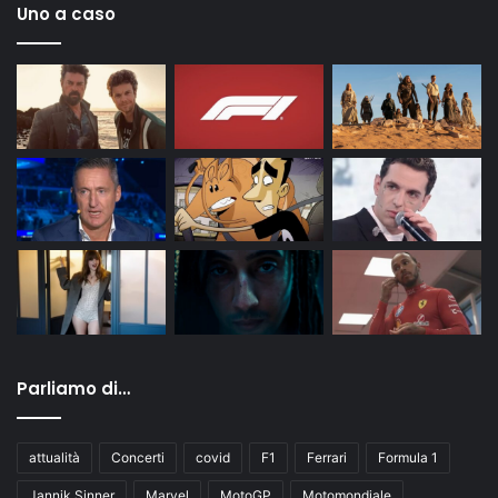
Uno a caso
Parliamo di…
attualità
Concerti
covid
F1
Ferrari
Formula 1
Jannik Sinner
Marvel
MotoGP
Motomondiale