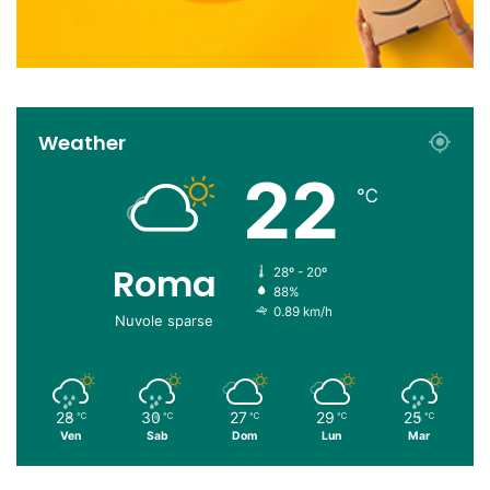
Weather
22
℃
Roma
28º - 20º
88%
0.89 km/h
Nuvole sparse
28
30
27
29
25
℃
℃
℃
℃
℃
Ven
Sab
Dom
Lun
Mar