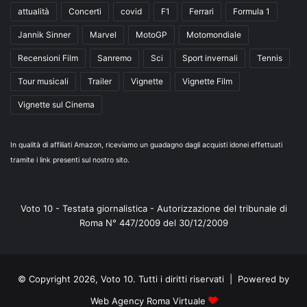
attualità
Concerti
covid
F1
Ferrari
Formula 1
Jannik Sinner
Marvel
MotoGP
Motomondiale
Recensioni Film
Sanremo
Sci
Sport invernali
Tennis
Tour musicali
Trailer
Vignette
Vignette Film
Vignette sul Cinema
In qualità di affiliati Amazon, riceviamo un guadagno dagli acquisti idonei effettuati
tramite i link presenti sul nostro sito.
Voto 10 - Testata giornalistica - Autorizzazione del tribunale di
Roma N° 447/2009 del 30/12/2009
© Copyright 2026, Voto 10. Tutti i diritti riservati | Powered by
Web Agency Roma Virtuale