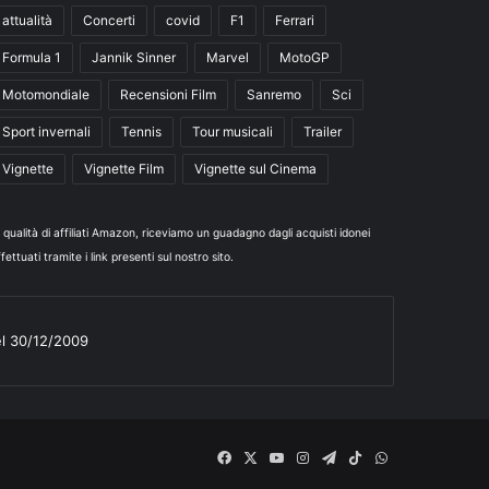
attualità
Concerti
covid
F1
Ferrari
Formula 1
Jannik Sinner
Marvel
MotoGP
Motomondiale
Recensioni Film
Sanremo
Sci
Sport invernali
Tennis
Tour musicali
Trailer
Vignette
Vignette Film
Vignette sul Cinema
n qualità di affiliati Amazon, riceviamo un guadagno dagli acquisti idonei
fettuati tramite i link presenti sul nostro sito.
el 30/12/2009
Facebook
X
You
Instagram
Telegram
TikTok
WhatsApp
Tube