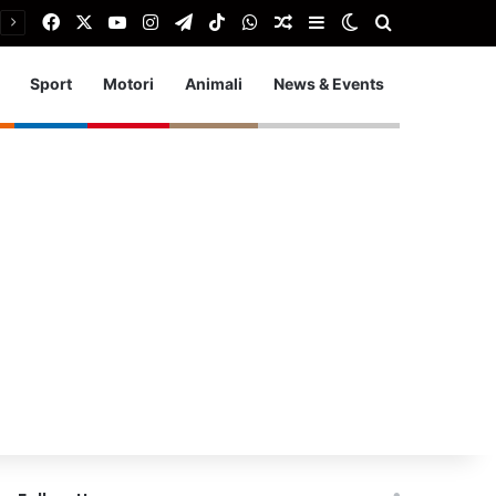
Facebook
X
You Tube
Instagram
Telegram
TikTok
WhatsApp
Articolo Random
Barra laterale
Cambia aspetto
Cerca
Sport
Motori
Animali
News & Events