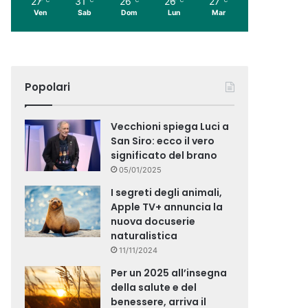
27
31
26
26
27
Ven
Sab
Dom
Lun
Mar
Popolari
Vecchioni spiega Luci a
San Siro: ecco il vero
significato del brano
05/01/2025
I segreti degli animali,
Apple TV+ annuncia la
nuova docuserie
naturalistica
11/11/2024
Per un 2025 all’insegna
della salute e del
benessere, arriva il