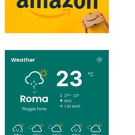
Weather
23
℃
Roma
27º - 22º
94%
1.34 km/h
Pioggia Forte
℃
℃
℃
℃
℃