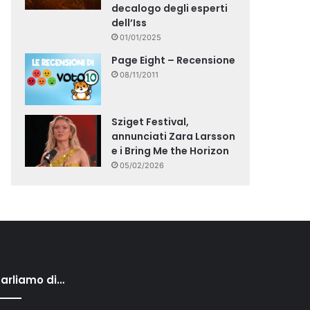
decalogo degli esperti
dell’Iss
01/01/2025
Page Eight – Recensione
08/11/2011
Sziget Festival,
annunciati Zara Larsson
e i Bring Me the Horizon
05/02/2026
arliamo di…