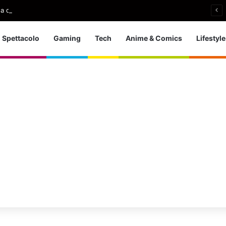
a d’Europa dei tuffi: a Parigi 5 ori per l’azzurra
Spettacolo
Gaming
Tech
Anime & Comics
Lifestyle