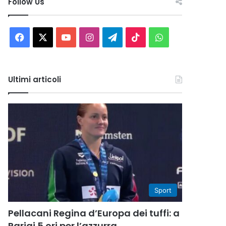
Follow Us
Facebook
X
You
Instagram
Telegram
TikTok
WhatsApp
Tube
Ultimi articoli
Sport
Pellacani Regina d’Europa dei tuffi: a
Parigi 5 ori per l’azzurra