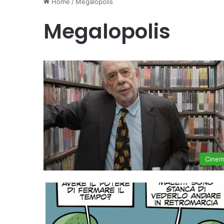
Home
/
Megalopolis
Megalopolis
Cine