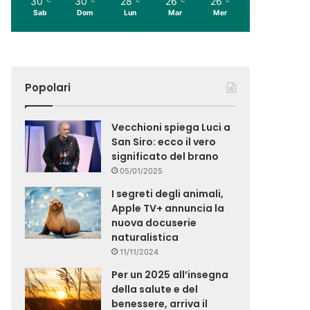
30
30
28
26
26
Sab
Dom
Lun
Mar
Mer
Popolari
Vecchioni spiega Luci a
San Siro: ecco il vero
significato del brano
05/01/2025
I segreti degli animali,
Apple TV+ annuncia la
nuova docuserie
naturalistica
11/11/2024
Per un 2025 all’insegna
della salute e del
benessere, arriva il