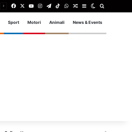
Facebook
X
You Tube
Instagram
Telegram
TikTok
WhatsApp
Articolo Random
Barra laterale
Cambia aspetto
Cerca
Sport
Motori
Animali
News & Events