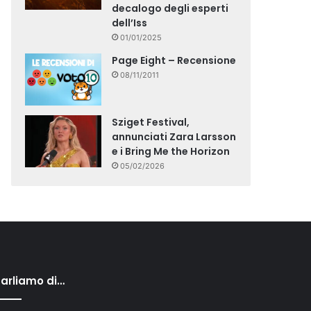
decalogo degli esperti
dell’Iss
01/01/2025
Page Eight – Recensione
08/11/2011
Sziget Festival,
annunciati Zara Larsson
e i Bring Me the Horizon
05/02/2026
arliamo di…