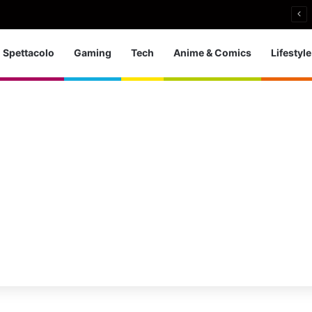
 d’Europa dei tuffi: a Parigi 5 ori per l’azzurra
Spettacolo
Gaming
Tech
Anime & Comics
Lifestyle