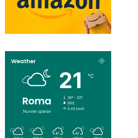
Weather
21
℃
Roma
30º - 20º
99%
0.45 km/h
Nuvole sparse
℃
℃
℃
℃
℃