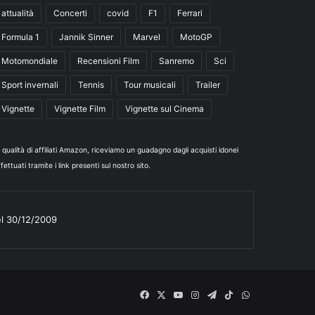
attualità
Concerti
covid
F1
Ferrari
Formula 1
Jannik Sinner
Marvel
MotoGP
Motomondiale
Recensioni Film
Sanremo
Sci
Sport invernali
Tennis
Tour musicali
Trailer
Vignette
Vignette Film
Vignette sul Cinema
n qualità di affiliati Amazon, riceviamo un guadagno dagli acquisti idonei
fettuati tramite i link presenti sul nostro sito.
el 30/12/2009
Facebook
X
You
Instagram
Telegram
TikTok
WhatsApp
Tube