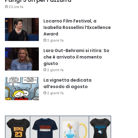
23 ore fa
Locarno Film Festival, a
Isabella Rossellini l’Excellence
Award
2 giorni fa
Lara Gut-Behrami si ritira: So
che è arrivato il momento
giusto
2 giorni fa
La vignetta dedicata
all’esodo di agosto
2 giorni fa