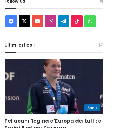
Follow Us
Facebook
X
You
Instagram
Telegram
TikTok
WhatsApp
Tube
Ultimi articoli
Sport
Pellacani Regina d’Europa dei tuffi: a
Parigi 5 ori per l’azzurra