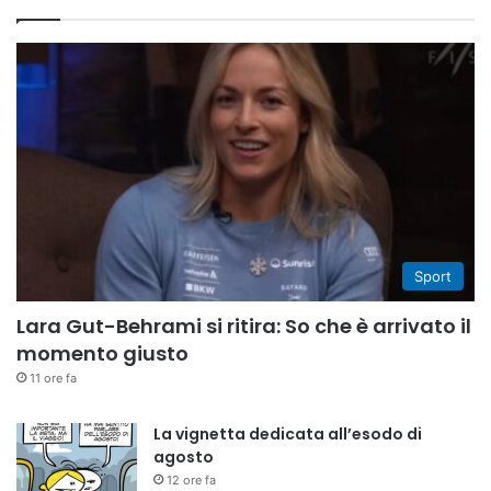
Sport
Lara Gut-Behrami si ritira: So che è arrivato il
momento giusto
11 ore fa
La vignetta dedicata all’esodo di
agosto
12 ore fa