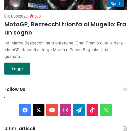
Sport
01/06/2026
506
MotoGP, Bezzecchi trionfa al Mugello: Era
un sogno
Ieri Marco Bezzecchi ha trionfato nel Gran Premio d’Italia della
MotoGP, davanti a Jorge Martin e Pecco Bagnaia. Una
giornata…
Leggi
Follow Us
Facebook
X
You
Instagram
Telegram
TikTok
WhatsAp
Tube
Ultimi articoli