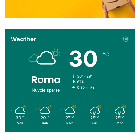
Weather
30
℃
Roma
30º - 29º
67%
0.89 km/h
Nuvole sparse
30
29
27
28
28
℃
℃
℃
℃
℃
Ven
Sab
Dom
Lun
Mar