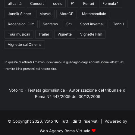
attualità
Concerti
covid
F1
Ferrari
Formula 1
Jannik Sinner
Marvel
MotoGP
Motomondiale
Recensioni Film
Sanremo
Sci
Sport invernali
Tennis
Tour musicali
Trailer
Vignette
Vignette Film
Vignette sul Cinema
In qualità di affiliati Amazon, riceviamo un guadagno dagli acquisti idonei effettuati
tramite i link presenti sul nostro sito.
Voto 10 - Testata giornalistica - Autorizzazione del tribunale di
Roma N° 447/2009 del 30/12/2009
© Copyright 2026, Voto 10. Tutti i diritti riservati | Powered by
Web Agency Roma Virtuale