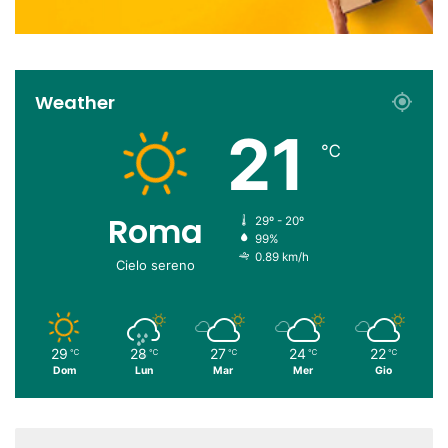
Weather
21
℃
Roma
29º - 20º
99%
0.89 km/h
Cielo sereno
29
28
27
24
22
℃
℃
℃
℃
℃
Dom
Lun
Mar
Mer
Gio