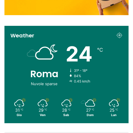
Weather
24
℃
Roma
31º - 18º
84%
0.45 km/h
Nuvole sparse
31
29
28
27
25
℃
℃
℃
℃
℃
Gio
Ven
Sab
Dom
Lun