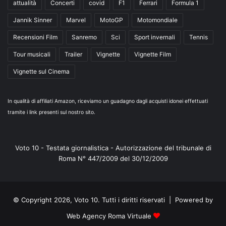
attualità
Concerti
covid
F1
Ferrari
Formula 1
Jannik Sinner
Marvel
MotoGP
Motomondiale
Recensioni Film
Sanremo
Sci
Sport invernali
Tennis
Tour musicali
Trailer
Vignette
Vignette Film
Vignette sul Cinema
In qualità di affiliati Amazon, riceviamo un guadagno dagli acquisti idonei effettuati
tramite i link presenti sul nostro sito.
Voto 10 - Testata giornalistica - Autorizzazione del tribunale di
Roma N° 447/2009 del 30/12/2009
© Copyright 2026, Voto 10. Tutti i diritti riservati | Powered by
Web Agency Roma Virtuale