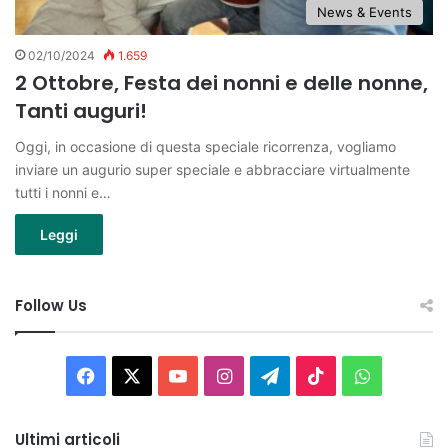
News & Events
02/10/2024
1.659
2 Ottobre, Festa dei nonni e delle nonne,
Tanti auguri!
Oggi, in occasione di questa speciale ricorrenza, vogliamo
inviare un augurio super speciale e abbracciare virtualmente
tutti i nonni e…
Leggi
Follow Us
Facebook
X
You
Instagram
Telegram
TikTok
WhatsAp
Tube
Ultimi articoli