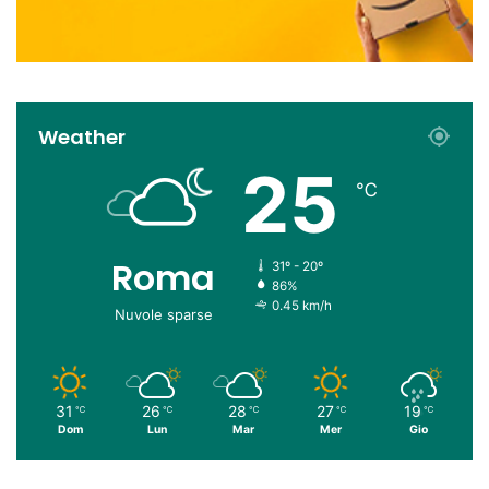
Weather
25
℃
Roma
31º - 20º
86%
0.45 km/h
Nuvole sparse
31
26
28
27
19
℃
℃
℃
℃
℃
Dom
Lun
Mar
Mer
Gio