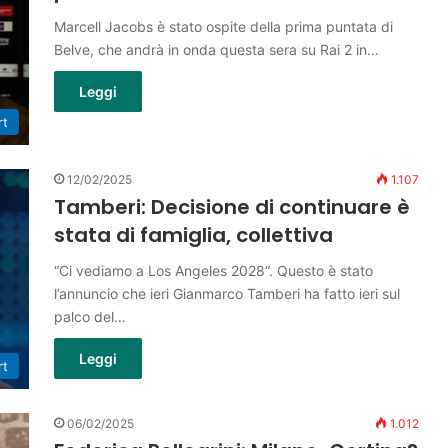
Marcell Jacobs è stato ospite della prima puntata di
Belve, che andrà in onda questa sera su Rai 2 in…
Leggi
rt
12/02/2025
1.107
Tamberi: Decisione di continuare è
stata di famiglia, collettiva
“Ci vediamo a Los Angeles 2028“. Questo è stato
l’annuncio che ieri Gianmarco Tamberi ha fatto ieri sul
palco del…
Leggi
rt
06/02/2025
1.012