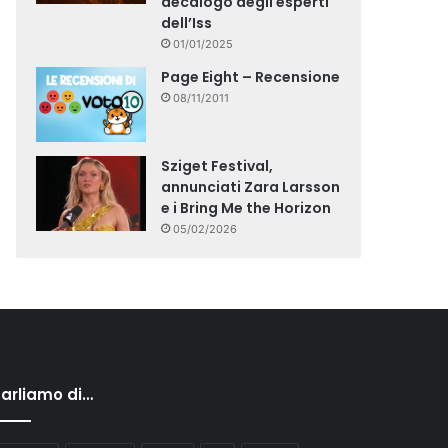
decalogo degli esperti
dell’Iss
01/01/2025
Page Eight – Recensione
08/11/2011
Sziget Festival,
annunciati Zara Larsson
e i Bring Me the Horizon
05/02/2026
arliamo di…