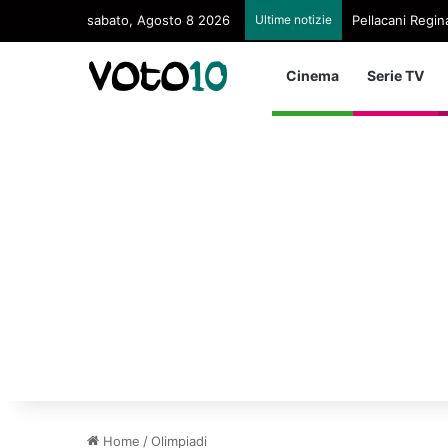
sabato, Agosto 8 2026
Ultime notizie
Pellacani Regina
Cinema
Serie TV
Home
/
Olimpiadi