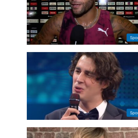
Spo
Spo