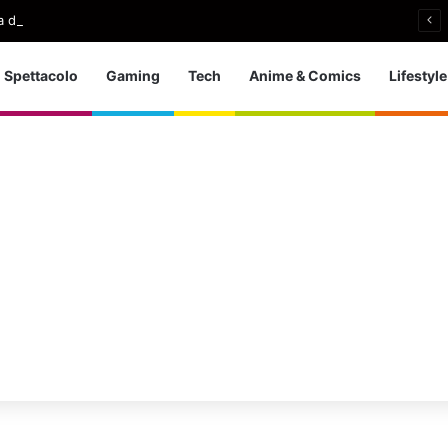
 d’Europa dei tuffi: a Parigi 5 ori per l’azzurra
Spettacolo
Gaming
Tech
Anime & Comics
Lifestyle