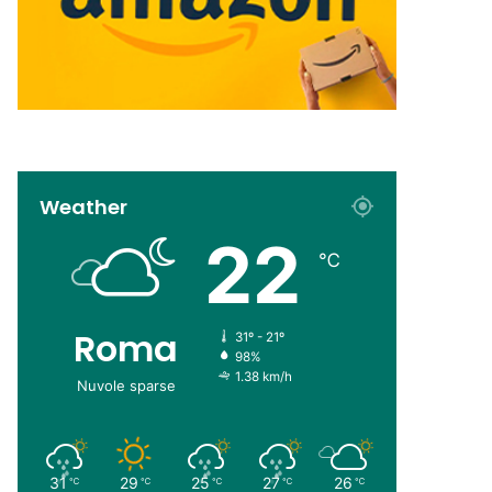
Weather
22
℃
Roma
31º - 21º
98%
1.38 km/h
Nuvole sparse
31
29
25
27
26
℃
℃
℃
℃
℃