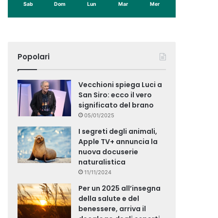
Sab
Dom
Lun
Mar
Mer
Popolari
Vecchioni spiega Luci a
San Siro: ecco il vero
significato del brano
05/01/2025
I segreti degli animali,
Apple TV+ annuncia la
nuova docuserie
naturalistica
11/11/2024
Per un 2025 all’insegna
della salute e del
benessere, arriva il