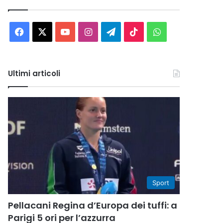
Facebook
X
You
Instagram
Telegram
TikTok
WhatsApp
Tube
Ultimi articoli
Sport
Pellacani Regina d’Europa dei tuffi: a
Parigi 5 ori per l’azzurra