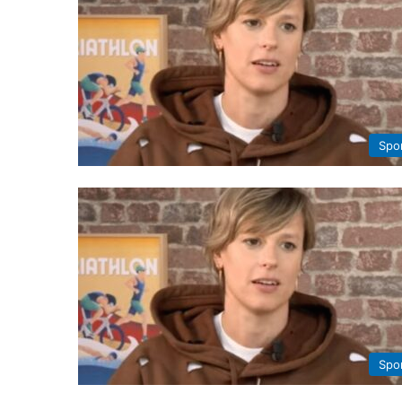
Spo
Spo