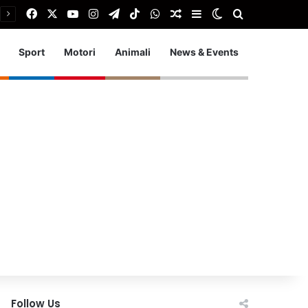
Facebook
X
You Tube
Instagram
Telegram
TikTok
WhatsApp
Articolo Random
Barra laterale
Cambia aspetto
Cerca
Sport
Motori
Animali
News & Events
Follow Us