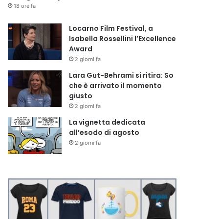
18 ore fa
Locarno Film Festival, a
Isabella Rossellini l’Excellence
Award
2 giorni fa
Lara Gut-Behrami si ritira: So
che è arrivato il momento
giusto
2 giorni fa
La vignetta dedicata
all’esodo di agosto
2 giorni fa