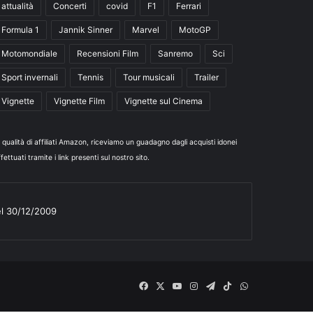
attualità
Concerti
covid
F1
Ferrari
Formula 1
Jannik Sinner
Marvel
MotoGP
Motomondiale
Recensioni Film
Sanremo
Sci
Sport invernali
Tennis
Tour musicali
Trailer
Vignette
Vignette Film
Vignette sul Cinema
n qualità di affiliati Amazon, riceviamo un guadagno dagli acquisti idonei
fettuati tramite i link presenti sul nostro sito.
el 30/12/2009
Facebook
X
You
Instagram
Telegram
TikTok
WhatsApp
Tube