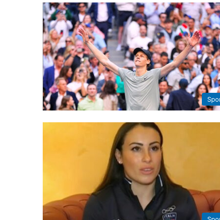
Spo
Spo