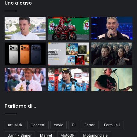
Uno a caso
Parliamo di…
attualità
Concerti
covid
F1
Ferrari
Formula 1
Jannik Sinner
Marvel
MotoGP
Motomondiale