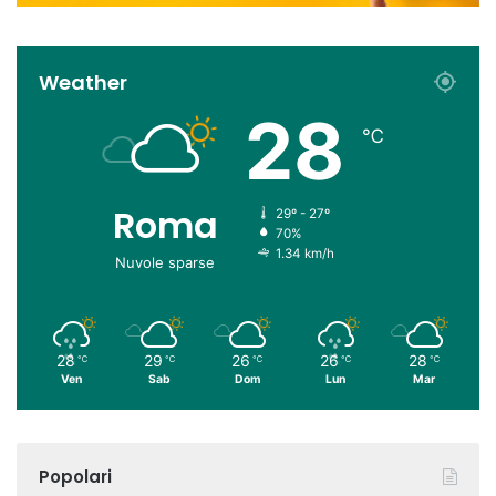
Weather
28
℃
Roma
29º - 27º
70%
1.34 km/h
Nuvole sparse
28
29
26
26
28
℃
℃
℃
℃
℃
Ven
Sab
Dom
Lun
Mar
Popolari