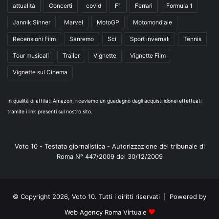
attualità
Concerti
covid
F1
Ferrari
Formula 1
Jannik Sinner
Marvel
MotoGP
Motomondiale
Recensioni Film
Sanremo
Sci
Sport invernali
Tennis
Tour musicali
Trailer
Vignette
Vignette Film
Vignette sul Cinema
In qualità di affiliati Amazon, riceviamo un guadagno dagli acquisti idonei effettuati
tramite i link presenti sul nostro sito.
Voto 10 - Testata giornalistica - Autorizzazione del tribunale di
Roma N° 447/2009 del 30/12/2009
© Copyright 2026, Voto 10. Tutti i diritti riservati | Powered by
Web Agency Roma Virtuale