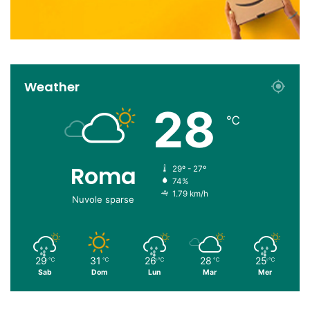
Weather
28
℃
Roma
29º - 27º
74%
1.79 km/h
Nuvole sparse
29
31
26
28
25
℃
℃
℃
℃
℃
Sab
Dom
Lun
Mar
Mer