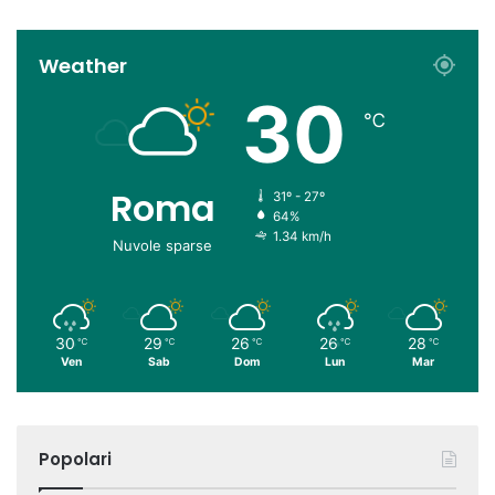
Weather
30
℃
Roma
31º - 27º
64%
1.34 km/h
Nuvole sparse
30
29
26
26
28
℃
℃
℃
℃
℃
Ven
Sab
Dom
Lun
Mar
Popolari