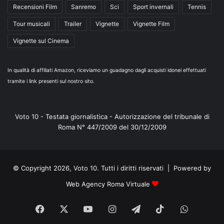
Recensioni Film
Sanremo
Sci
Sport invernali
Tennis
Tour musicali
Trailer
Vignette
Vignette Film
Vignette sul Cinema
In qualità di affiliati Amazon, riceviamo un guadagno dagli acquisti idonei effettuati
tramite i link presenti sul nostro sito.
Voto 10 - Testata giornalistica - Autorizzazione del tribunale di
Roma N° 447/2009 del 30/12/2009
© Copyright 2026, Voto 10. Tutti i diritti riservati | Powered by
Web Agency Roma Virtuale
Facebook
X
You
Instagram
Telegram
TikTok
WhatsA