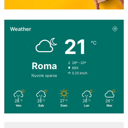
Weather
21
℃
Roma
28º - 20º
88%
0.25 km/h
Nuvole sparse
28
28
27
28
26
℃
℃
℃
℃
℃
Ven
Sab
Dom
Lun
Mar