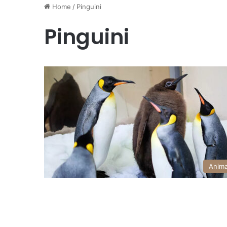
Home
/
Pinguini
Pinguini
Anima