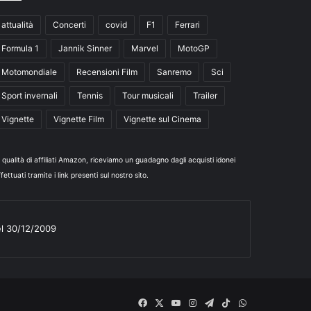
attualità
Concerti
covid
F1
Ferrari
Formula 1
Jannik Sinner
Marvel
MotoGP
Motomondiale
Recensioni Film
Sanremo
Sci
Sport invernali
Tennis
Tour musicali
Trailer
Vignette
Vignette Film
Vignette sul Cinema
n qualità di affiliati Amazon, riceviamo un guadagno dagli acquisti idonei
fettuati tramite i link presenti sul nostro sito.
el 30/12/2009
Facebook
X
You
Instagram
Telegram
TikTok
WhatsApp