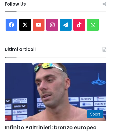
Follow Us
Facebook
X
You
Instagram
Telegram
TikTok
WhatsApp
Tube
Ultimi articoli
Sport
Infinito Paltrinieri: bronzo europeo