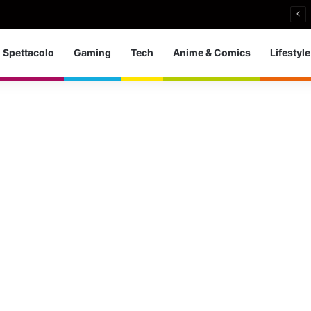
nieri: bronzo europeo nella 5 km in acque libere
Spettacolo
Gaming
Tech
Anime & Comics
Lifestyle