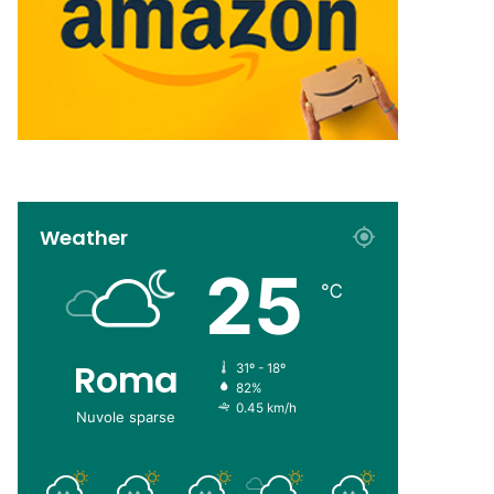
Weather
25
℃
Roma
31º - 18º
82%
0.45 km/h
Nuvole sparse