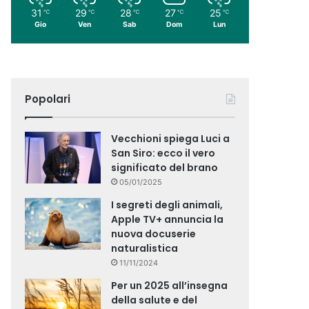
31
29
28
27
25
℃
℃
℃
℃
℃
Gio
Ven
Sab
Dom
Lun
Popolari
Vecchioni spiega Luci a
San Siro: ecco il vero
significato del brano
05/01/2025
I segreti degli animali,
Apple TV+ annuncia la
nuova docuserie
naturalistica
11/11/2024
Per un 2025 all’insegna
della salute e del