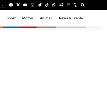
Facebook
X
You Tube
Instagram
Telegram
TikTok
WhatsApp
Articolo Random
Barra laterale
Cambia aspetto
Cerca
Sport
Motori
Animali
News & Events