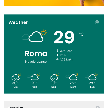
Weather
29
℃
Roma
30º - 28º
75%
1.79 km/h
Nuvole sparse
30
29
30
26
28
℃
℃
℃
℃
℃
Gio
Ven
Sab
Dom
Lun