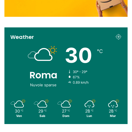
Weather
30
℃
Roma
30º - 29º
67%
0.89 km/h
Nuvole sparse
30
29
27
28
28
℃
℃
℃
℃
℃
Ven
Sab
Dom
Lun
Mar