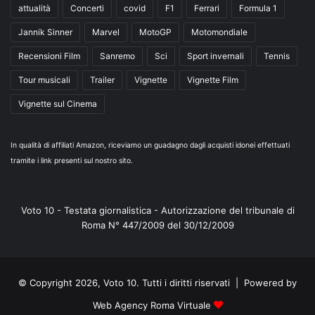
attualità
Concerti
covid
F1
Ferrari
Formula 1
Jannik Sinner
Marvel
MotoGP
Motomondiale
Recensioni Film
Sanremo
Sci
Sport invernali
Tennis
Tour musicali
Trailer
Vignette
Vignette Film
Vignette sul Cinema
In qualità di affiliati Amazon, riceviamo un guadagno dagli acquisti idonei effettuati
tramite i link presenti sul nostro sito.
Voto 10 - Testata giornalistica - Autorizzazione del tribunale di
Roma N° 447/2009 del 30/12/2009
© Copyright 2026, Voto 10. Tutti i diritti riservati | Powered by
Web Agency Roma Virtuale