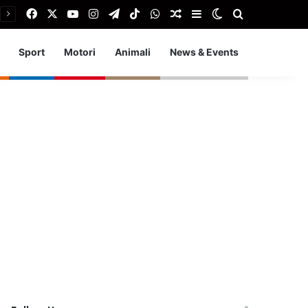
Facebook
X
You Tube
Instagram
Telegram
TikTok
WhatsApp
Articolo Random
Barra laterale
Cambia aspetto
Cerca
Sport
Motori
Animali
News & Events