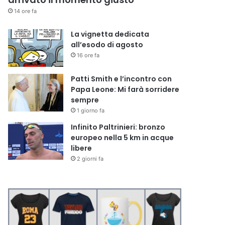
14 ore fa
La vignetta dedicata
all’esodo di agosto
16 ore fa
Patti Smith e l’incontro con
Papa Leone: Mi farà sorridere
sempre
1 giorno fa
Infinito Paltrinieri: bronzo
europeo nella 5 km in acque
libere
2 giorni fa