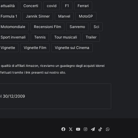
attualità
Concerti
covid
F1
Ferrari
Formula 1
Jannik Sinner
Marvel
MotoGP
Motomondiale
Recensioni Film
Sanremo
Sci
Sport invernali
Tennis
Tour musicali
Trailer
Vignette
Vignette Film
Vignette sul Cinema
n qualità di affiliati Amazon, riceviamo un guadagno dagli acquisti idonei
fettuati tramite i link presenti sul nostro sito.
el 30/12/2009
Facebook
X
You
Instagram
Telegram
TikTok
WhatsApp
Tube