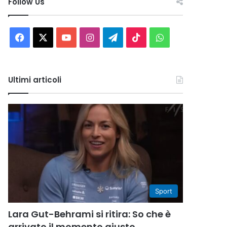
Follow Us
Facebook
X
You
Instagram
Telegram
TikTok
WhatsApp
Tube
Ultimi articoli
Sport
Lara Gut-Behrami si ritira: So che è
arrivato il momento giusto