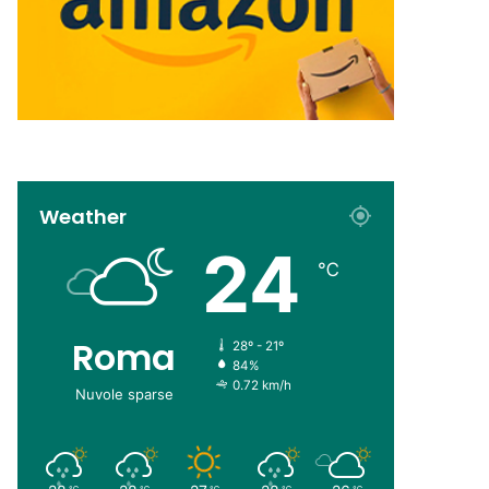
Weather
24
℃
Roma
28º - 21º
84%
0.72 km/h
Nuvole sparse
℃
℃
℃
℃
℃