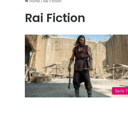
Home
/
Rai Fiction
Rai Fiction
Serie 