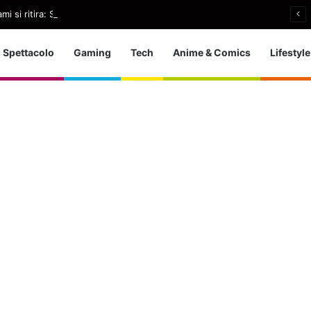
i si ritira: So che è arrivato il momento giusto
Spettacolo
Gaming
Tech
Anime & Comics
Lifestyle