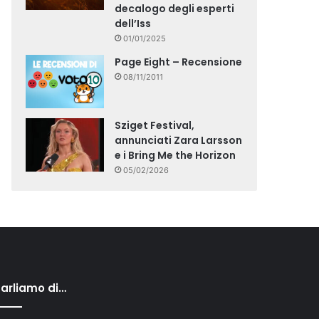
decalogo degli esperti
dell’Iss
01/01/2025
Page Eight – Recensione
08/11/2011
Sziget Festival,
annunciati Zara Larsson
e i Bring Me the Horizon
05/02/2026
arliamo di…