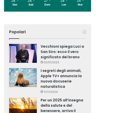
28
28
27
28
26
Ven
Sab
Dom
Lun
Mar
Popolari
Vecchioni spiega Luci a
San Siro: ecco il vero
significato del brano
05/01/2025
I segreti degli animali,
Apple TV+ annuncia la
nuova docuserie
naturalistica
11/11/2024
Per un 2025 all’insegna
della salute e del
benessere, arriva il