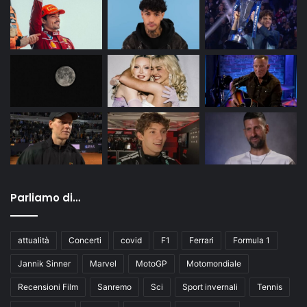
Parliamo di…
attualità
Concerti
covid
F1
Ferrari
Formula 1
Jannik Sinner
Marvel
MotoGP
Motomondiale
Recensioni Film
Sanremo
Sci
Sport invernali
Tennis