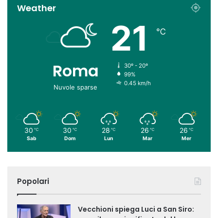
Weather
21
℃
Roma
30º - 20º
99%
0.45 km/h
Nuvole sparse
30
30
28
26
26
℃
℃
℃
℃
℃
Sab
Dom
Lun
Mar
Mer
Popolari
Vecchioni spiega Luci a San Siro: