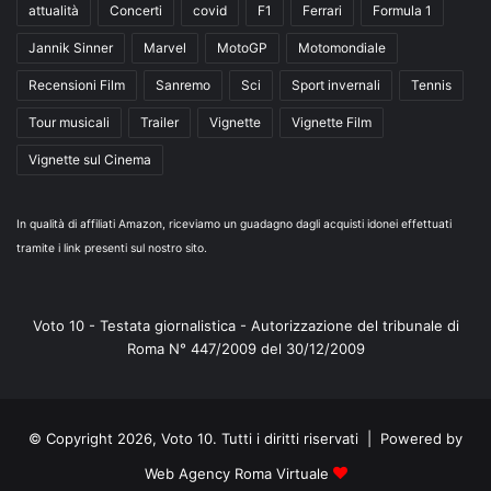
attualità
Concerti
covid
F1
Ferrari
Formula 1
Jannik Sinner
Marvel
MotoGP
Motomondiale
Recensioni Film
Sanremo
Sci
Sport invernali
Tennis
Tour musicali
Trailer
Vignette
Vignette Film
Vignette sul Cinema
In qualità di affiliati Amazon, riceviamo un guadagno dagli acquisti idonei effettuati
tramite i link presenti sul nostro sito.
Voto 10 - Testata giornalistica - Autorizzazione del tribunale di
Roma N° 447/2009 del 30/12/2009
© Copyright 2026, Voto 10. Tutti i diritti riservati | Powered by
Web Agency Roma Virtuale