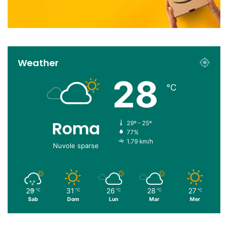
Weather
28
℃
Roma
29º - 25º
77%
1.79 km/h
Nuvole sparse
29
31
26
28
27
℃
℃
℃
℃
℃
Sab
Dom
Lun
Mar
Mer