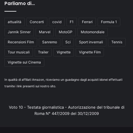
Parliamo di…
attualità
Concerti
covid
F1
Ferrari
Formula 1
Jannik Sinner
Marvel
MotoGP
Motomondiale
Recensioni Film
Sanremo
Sci
Sport invernali
Tennis
Tour musicali
Trailer
Vignette
Vignette Film
Vignette sul Cinema
In qualità di affiliati Amazon, riceviamo un guadagno dagli acquisti idonei effettuati
tramite i link presenti sul nostro sito.
Voto 10 - Testata giornalistica - Autorizzazione del tribunale di
Roma N° 447/2009 del 30/12/2009