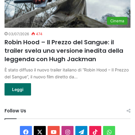
Cinema
03/07/2026
474
Robin Hood – Il Prezzo del Sangue: il
trailer svela una versione inedita della
leggenda con Hugh Jackman
È stato diffuso il nuovo trailer italiano di “Robin Hood – Il Prezzo
del Sangue“, il nuovo film diretto da…
Leggi
Follow Us
Facebook
X
You
Instagram
Telegram
TikTok
WhatsAp