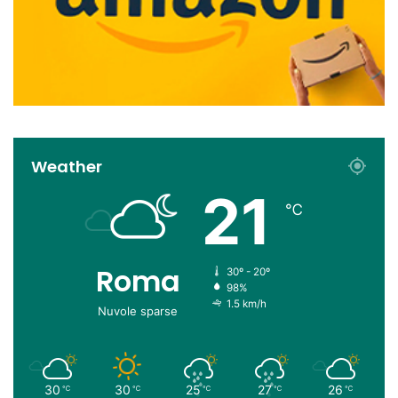
Weather
21
℃
Roma
30º - 20º
98%
1.5 km/h
Nuvole sparse
30
30
25
27
26
℃
℃
℃
℃
℃