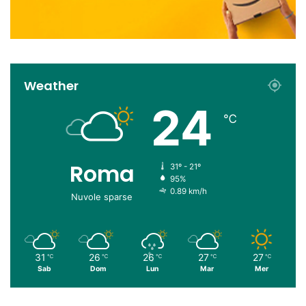
Weather
24
℃
Roma
31º - 21º
95%
0.89 km/h
Nuvole sparse
31
26
26
27
27
℃
℃
℃
℃
℃
Sab
Dom
Lun
Mar
Mer