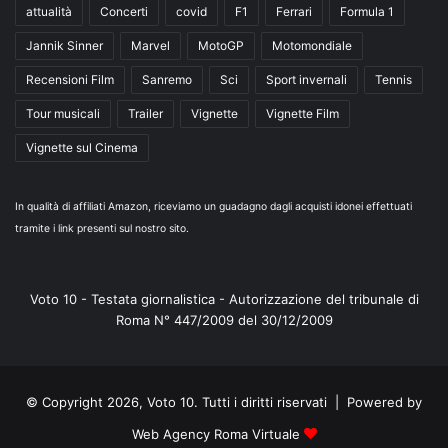
attualità
Concerti
covid
F1
Ferrari
Formula 1
Jannik Sinner
Marvel
MotoGP
Motomondiale
Recensioni Film
Sanremo
Sci
Sport invernali
Tennis
Tour musicali
Trailer
Vignette
Vignette Film
Vignette sul Cinema
In qualità di affiliati Amazon, riceviamo un guadagno dagli acquisti idonei effettuati
tramite i link presenti sul nostro sito.
Voto 10 - Testata giornalistica - Autorizzazione del tribunale di
Roma N° 447/2009 del 30/12/2009
© Copyright 2026, Voto 10. Tutti i diritti riservati | Powered by
Web Agency Roma Virtuale