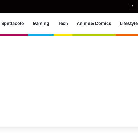
 d’Europa dei tuffi: a Parigi 5 ori per l’azzurra
Spettacolo
Gaming
Tech
Anime & Comics
Lifestyle