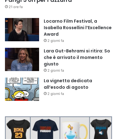
21 ore fa
Locarno Film Festival, a
Isabella Rossellini l’Excellence
Award
2 giorni fa
Lara Gut-Behrami si ritira: So
che è arrivato il momento
giusto
2 giorni fa
La vignetta dedicata
all’esodo di agosto
2 giorni fa