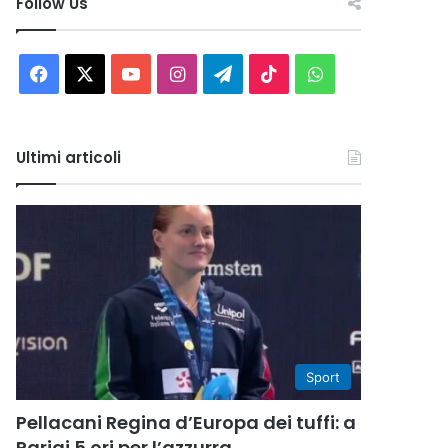
Follow Us
Facebook
X
You
Instagram
Telegram
TikTok
WhatsApp
Tube
Ultimi articoli
Sport
Pellacani Regina d’Europa dei tuffi: a
Parigi 5 ori per l’azzurra