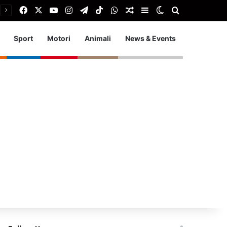
Facebook
X
You Tube
Instagram
Telegram
TikTok
WhatsApp
Articolo Random
Barra laterale
Cambia aspetto
Cerca
Sport
Motori
Animali
News & Events