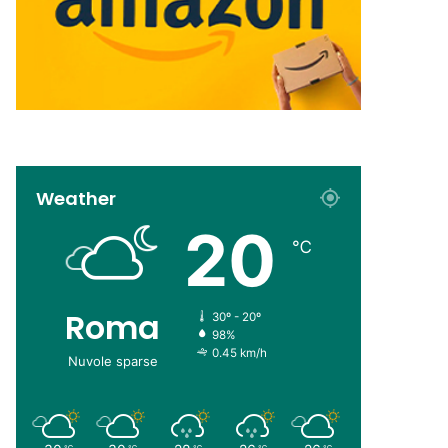
Weather
20
℃
Roma
30º - 20º
98%
0.45 km/h
Nuvole sparse
℃
℃
℃
℃
℃