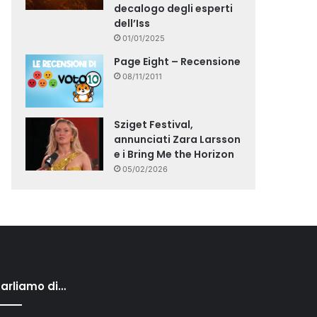
decalogo degli esperti
dell’Iss
01/01/2025
Page Eight – Recensione
08/11/2011
Sziget Festival,
annunciati Zara Larsson
e i Bring Me the Horizon
05/02/2026
arliamo di…