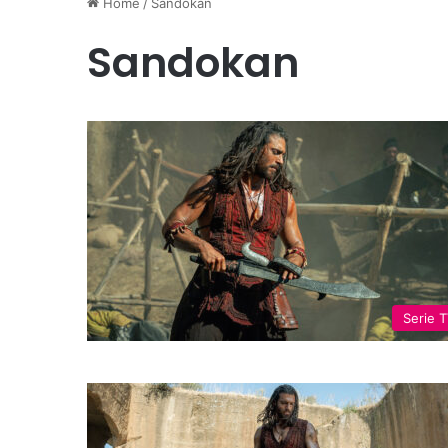
Home
/
Sandokan
Sandokan
Serie 