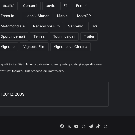
attualità
Concerti
covid
F1
Ferrari
Formula 1
Jannik Sinner
Marvel
MotoGP
Motomondiale
Recensioni Film
Sanremo
Sci
Sport invernali
Tennis
Tour musicali
Trailer
Vignette
Vignette Film
Vignette sul Cinema
n qualità di affiliati Amazon, riceviamo un guadagno dagli acquisti idonei
fettuati tramite i link presenti sul nostro sito.
el 30/12/2009
Facebook
X
You
Instagram
Telegram
TikTok
WhatsApp
Tube