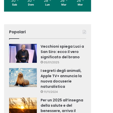
30
30
28
26
26
Sab
Dom
Lun
Mar
Mer
Popolari
Vecchioni spiega Luci a
San Siro: ecco il vero
significato del brano
05/01/2025
I segreti degli animali,
Apple TV+ annuncia la
nuova docuserie
naturalistica
11/11/2024
Per un 2025 all’insegna
della salute e del
benessere, arriva il