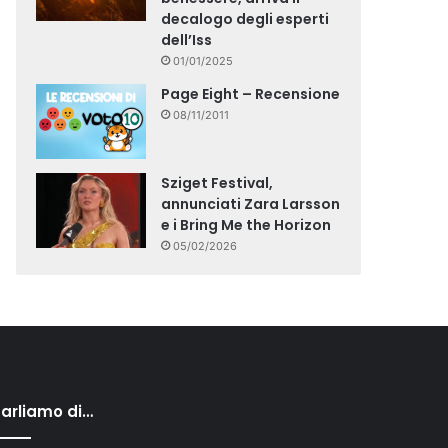
decalogo degli esperti
dell’Iss
01/01/2025
Page Eight – Recensione
08/11/2011
Sziget Festival,
annunciati Zara Larsson
e i Bring Me the Horizon
05/02/2026
arliamo di…