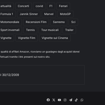
attualità
Concerti
covid
F1
Ferrari
Formula 1
Jannik Sinner
Marvel
MotoGP
Motomondiale
Recensioni Film
Sanremo
Sci
Sport invernali
Tennis
Tour musicali
Trailer
Vignette
Vignette Film
Vignette sul Cinema
n qualità di affiliati Amazon, riceviamo un guadagno dagli acquisti idonei
fettuati tramite i link presenti sul nostro sito.
el 30/12/2009
Facebook
X
You
Instagram
Telegram
TikTok
WhatsApp