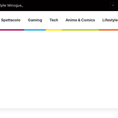
ylie Minogue, uscito Love Sensation (Afterhours Mix)
Spettacolo
Gaming
Tech
Anime & Comics
Lifestyle