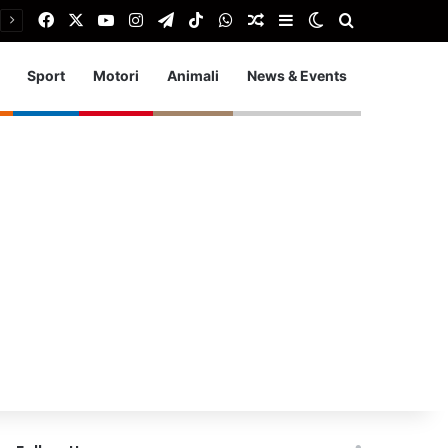
Facebook
X
You Tube
Instagram
Telegram
TikTok
WhatsApp
Articolo Random
Barra laterale
Cambia aspetto
Cerca
Sport
Motori
Animali
News & Events