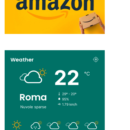
Weather
22
℃
Roma
29º - 20º
95%
1.79 km/h
Nuvole sparse