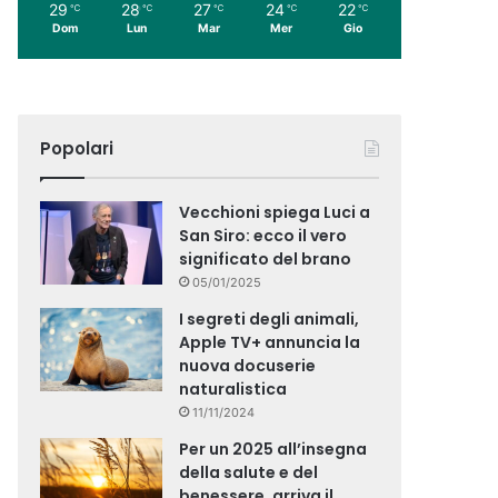
29
28
27
24
22
℃
℃
℃
℃
℃
Dom
Lun
Mar
Mer
Gio
Popolari
Vecchioni spiega Luci a
San Siro: ecco il vero
significato del brano
05/01/2025
I segreti degli animali,
Apple TV+ annuncia la
nuova docuserie
naturalistica
11/11/2024
Per un 2025 all’insegna
della salute e del
benessere, arriva il