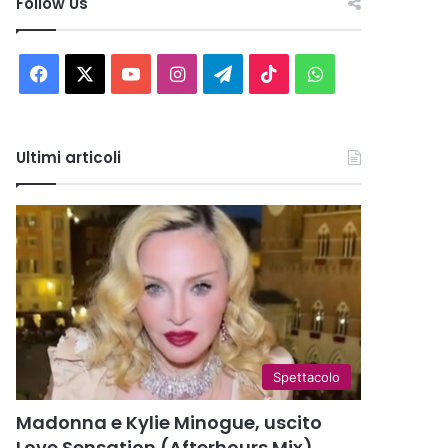
Follow Us
Facebook
X
You
Instagram
Telegram
TikTok
WhatsApp
Tube
Ultimi articoli
Spettacolo
Madonna e Kylie Minogue, uscito
Love Sensation (Afterhours Mix)