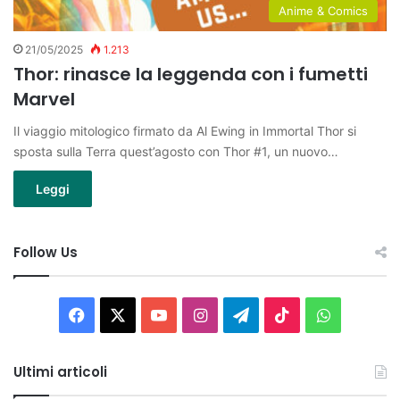
Anime & Comics
21/05/2025
1.213
Thor: rinasce la leggenda con i fumetti
Marvel
Il viaggio mitologico firmato da Al Ewing in Immortal Thor si
sposta sulla Terra quest’agosto con Thor #1, un nuovo…
Leggi
Follow Us
Facebook
X
You
Instagram
Telegram
TikTok
WhatsAp
Tube
Ultimi articoli