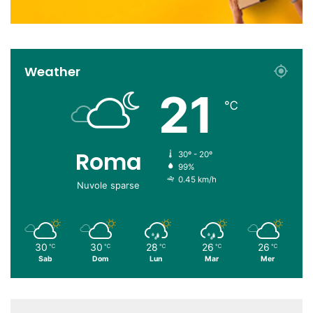
Weather
21
℃
Roma
30º - 20º
99%
0.45 km/h
Nuvole sparse
30
30
28
26
26
℃
℃
℃
℃
℃
Sab
Dom
Lun
Mar
Mer