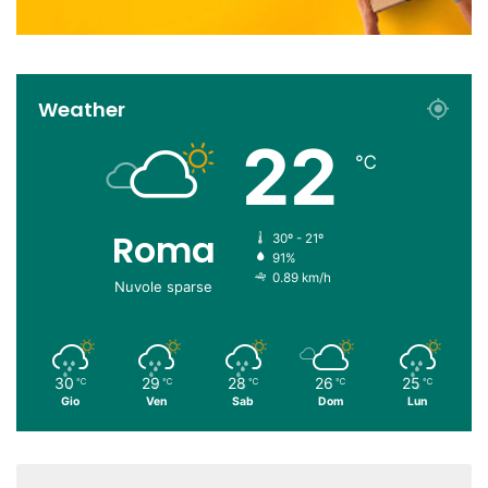
Weather
22
℃
Roma
30º - 21º
91%
0.89 km/h
Nuvole sparse
30
29
28
26
25
℃
℃
℃
℃
℃
Gio
Ven
Sab
Dom
Lun