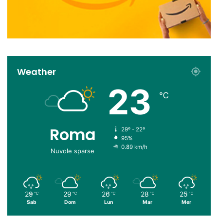
Weather
23
℃
Roma
29º - 22º
95%
0.89 km/h
Nuvole sparse
29
29
26
28
25
℃
℃
℃
℃
℃
Sab
Dom
Lun
Mar
Mer