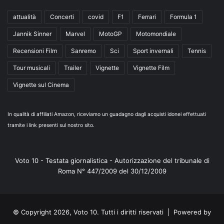
attualità
Concerti
covid
F1
Ferrari
Formula 1
Jannik Sinner
Marvel
MotoGP
Motomondiale
Recensioni Film
Sanremo
Sci
Sport invernali
Tennis
Tour musicali
Trailer
Vignette
Vignette Film
Vignette sul Cinema
In qualità di affiliati Amazon, riceviamo un guadagno dagli acquisti idonei effettuati
tramite i link presenti sul nostro sito.
Voto 10 - Testata giornalistica - Autorizzazione del tribunale di
Roma N° 447/2009 del 30/12/2009
© Copyright 2026, Voto 10. Tutti i diritti riservati | Powered by