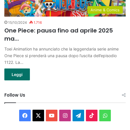
Anime & Comics
15/10/2024
1.716
One Piece: pausa fino ad aprile 2025
ma…
Toei Animation ha annunciato che la leggendaria serie anime
One Piece si prenderà una pausa dopo l’uscita dell’episodio
1122. La…
Leggi
Follow Us
Facebook
X
You
Instagram
Telegram
TikTok
WhatsAp
Tube