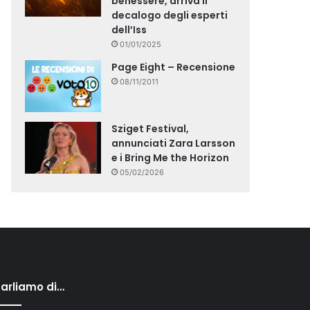
benessere, arriva il
decalogo degli esperti
dell’Iss
01/01/2025
Page Eight – Recensione
08/11/2011
Sziget Festival,
annunciati Zara Larsson
e i Bring Me the Horizon
05/02/2026
arliamo di…