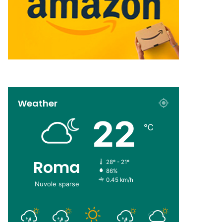
Weather
22
℃
Roma
28º - 21º
86%
0.45 km/h
Nuvole sparse