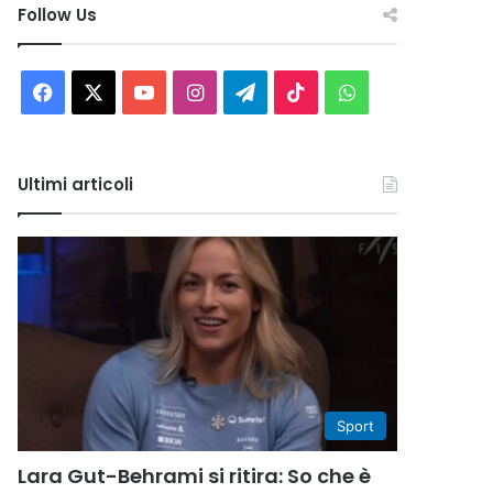
Follow Us
Facebook
X
You
Instagram
Telegram
TikTok
WhatsApp
Tube
Ultimi articoli
Sport
Lara Gut-Behrami si ritira: So che è