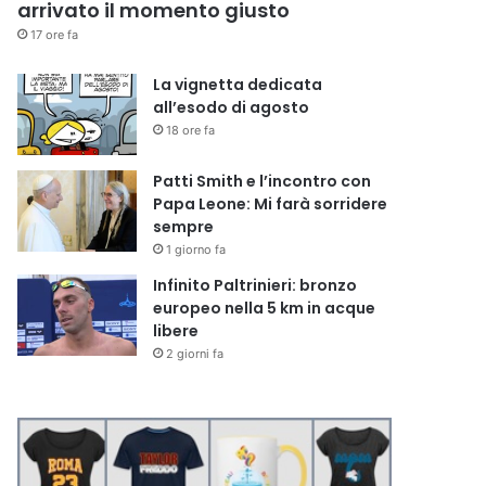
arrivato il momento giusto
17 ore fa
La vignetta dedicata
all’esodo di agosto
18 ore fa
Patti Smith e l’incontro con
Papa Leone: Mi farà sorridere
sempre
1 giorno fa
Infinito Paltrinieri: bronzo
europeo nella 5 km in acque
libere
2 giorni fa