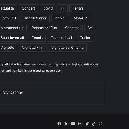
attualità
Concerti
covid
F1
Ferrari
Formula 1
Jannik Sinner
Marvel
MotoGP
Motomondiale
Recensioni Film
Sanremo
Sci
Sport invernali
Tennis
Tour musicali
Trailer
Vignette
Vignette Film
Vignette sul Cinema
n qualità di affiliati Amazon, riceviamo un guadagno dagli acquisti idonei
fettuati tramite i link presenti sul nostro sito.
el 30/12/2009
Facebook
X
You
Instagram
Telegram
TikTok
WhatsApp