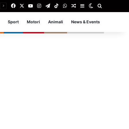
Facebook
X
You Tube
Instagram
Telegram
TikTok
WhatsApp
Articolo Random
Barra laterale
Cambia aspetto
Cerca
Sport
Motori
Animali
News & Events