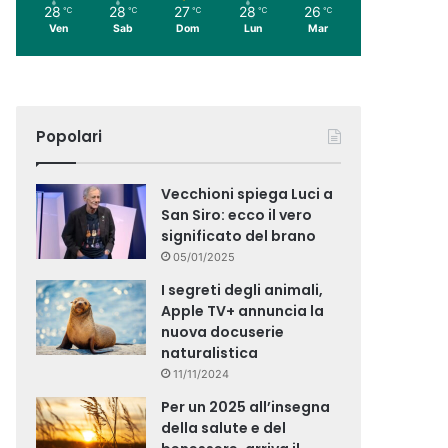
28
28
27
28
26
℃
℃
℃
℃
℃
Ven
Sab
Dom
Lun
Mar
Popolari
Vecchioni spiega Luci a
San Siro: ecco il vero
significato del brano
05/01/2025
I segreti degli animali,
Apple TV+ annuncia la
nuova docuserie
naturalistica
11/11/2024
Per un 2025 all’insegna
della salute e del