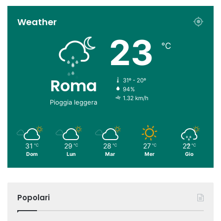
Weather
23
℃
Roma
31º - 20º
94%
1.32 km/h
Pioggia leggera
31
29
28
27
22
℃
℃
℃
℃
℃
Dom
Lun
Mar
Mer
Gio
Popolari