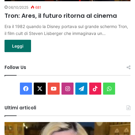
06/10/2025
681
Tron: Ares, il futuro ritorna al cinema
Era il 1982 quando la Disney portava sul grande schermo Tron,
il film cult di Steven Lisberger che immaginava un…
Leggi
Follow Us
Facebook
X
You
Instagram
Telegram
TikTok
WhatsAp
Tube
Ultimi articoli