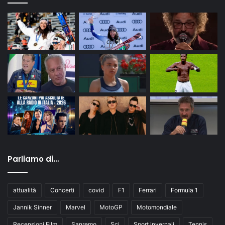
Parliamo di…
attualità
Concerti
covid
F1
Ferrari
Formula 1
Jannik Sinner
Marvel
MotoGP
Motomondiale
Recensioni Film
Sanremo
Sci
Sport invernali
Tennis