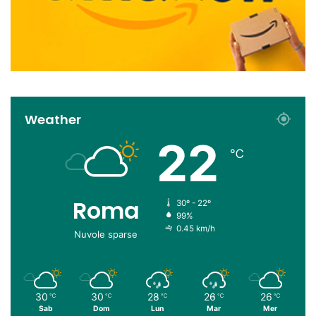
Weather
22
℃
Roma
30º - 22º
99%
0.45 km/h
Nuvole sparse
30
30
28
26
26
℃
℃
℃
℃
℃
Sab
Dom
Lun
Mar
Mer