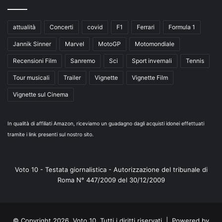
attualità
Concerti
covid
F1
Ferrari
Formula 1
Jannik Sinner
Marvel
MotoGP
Motomondiale
Recensioni Film
Sanremo
Sci
Sport invernali
Tennis
Tour musicali
Trailer
Vignette
Vignette Film
Vignette sul Cinema
In qualità di affiliati Amazon, riceviamo un guadagno dagli acquisti idonei effettuati
tramite i link presenti sul nostro sito.
Voto 10 - Testata giornalistica - Autorizzazione del tribunale di
Roma N° 447/2009 del 30/12/2009
© Copyright 2026, Voto 10. Tutti i diritti riservati | Powered by