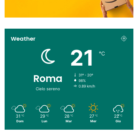
Weather
21
℃
Roma
31º - 20º
98%
0.89 km/h
Cielo sereno
31
29
28
27
22
℃
℃
℃
℃
℃
Dom
Lun
Mar
Mer
Gio