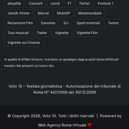
attualità
Concerti
covid
F1
Ferrari
Formula 1
Jannik Sinner
Marvel
MotoGP
Motomondiale
Recensioni Film
Sanremo
Sci
Sport invernali
Tennis
Tour musicali
Trailer
Vignette
Vignette Film
Vignette sul Cinema
In qualità di affiliati Amazon, riceviamo un guadagno dagli acquisti idonei effettuati
tramite i link presenti sul nostro sito.
Voto 10 - Testata giornalistica - Autorizzazione del tribunale di
Roma N° 447/2009 del 30/12/2009
© Copyright 2026, Voto 10. Tutti i diritti riservati | Powered by
Web Agency Roma Virtuale