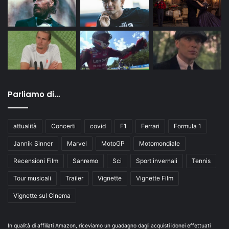
Parliamo di…
attualità
Concerti
covid
F1
Ferrari
Formula 1
Jannik Sinner
Marvel
MotoGP
Motomondiale
Recensioni Film
Sanremo
Sci
Sport invernali
Tennis
Tour musicali
Trailer
Vignette
Vignette Film
Vignette sul Cinema
In qualità di affiliati Amazon, riceviamo un guadagno dagli acquisti idonei effettuati