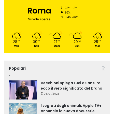
Roma
28º - 18º
96%
0.45 km/h
Nuvole sparse
28
30
27
29
25
℃
℃
℃
℃
℃
Ven
Sab
Dom
Lun
Mar
Popolari
Vecchioni spiega Luci a San Siro:
ecco il vero significato del brano
05/01/2025
I segreti degli animali, Apple TV+
annuncia la nuova docuserie