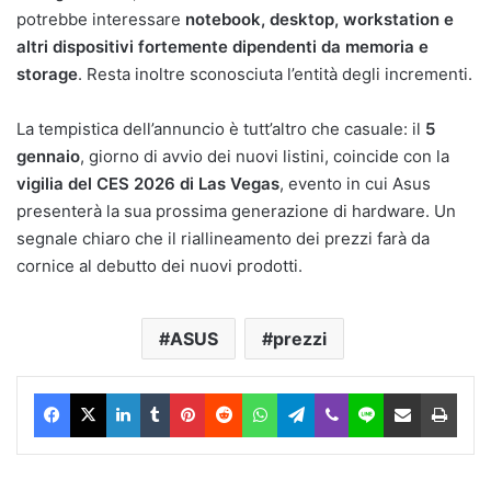
potrebbe interessare
notebook, desktop, workstation e
altri dispositivi fortemente dipendenti da memoria e
storage
. Resta inoltre sconosciuta l’entità degli incrementi.
La tempistica dell’annuncio è tutt’altro che casuale: il
5
gennaio
, giorno di avvio dei nuovi listini, coincide con la
vigilia del CES 2026 di Las Vegas
, evento in cui Asus
presenterà la sua prossima generazione di hardware. Un
segnale chiaro che il riallineamento dei prezzi farà da
cornice al debutto dei nuovi prodotti.
ASUS
prezzi
Facebook
X
LinkedIn
Tumblr
Pinterest
Reddit
WhatsApp
Telegram
Viber
Line
Condividi via Email
Stam